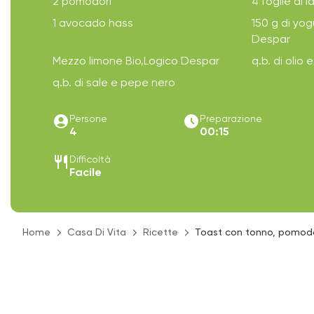
2 pomodori
4 foglie di 
1 avocado hass
150 g di yo
Despar
Mezzo limone Bio,Logico Despar
q.b. di olio 
q.b. di sale e pepe nero
account_circle
access_time_filled
Persone
Preparazione
4
00:15
restaurant
Difficoltà
Facile
Home
Casa Di Vita
Ricette
Toast con tonno, pomodo