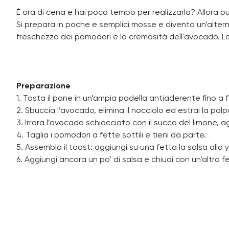
È ora di cena e hai poco tempo per realizzarla? Allora p
Si prepara in poche e semplici mosse e diventa un’altern
freschezza dei pomodori e la cremosità dell'avocado. La 
Preparazione
1. Tosta il pane in un’ampia padella antiaderente fino a 
2. Sbuccia l’avocado, elimina il nocciolo ed estrai la pol
3. Irrora l’avocado schiacciato con il succo del limone, ag
4. Taglia i pomodori a fette sottili e tieni da parte.
5. Assembla il toast: aggiungi su una fetta la salsa allo y
6. Aggiungi ancora un po’ di salsa e chiudi con un’altra f