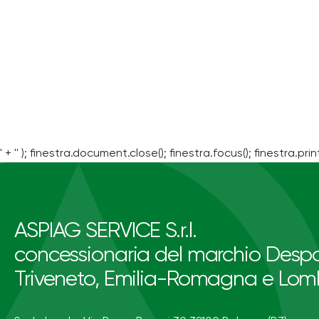
' + '' ); finestra.document.close(); finestra.focus(); finestra.print
ASPIAG SERVICE S.r.l.
concessionaria del marchio Despa
Triveneto, Emilia-Romagna e Lom