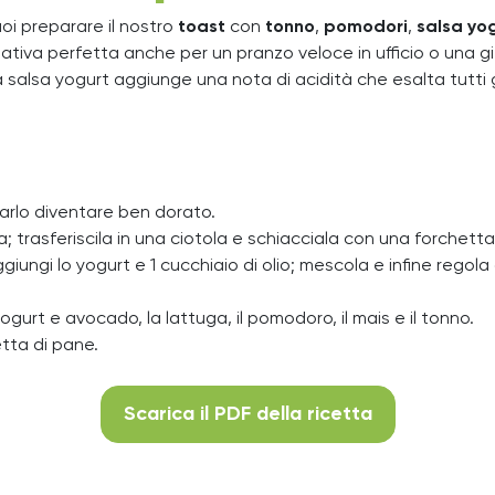
uoi preparare il nostro
toast
con
tonno
,
pomodori
,
salsa yo
ativa perfetta anche per un pranzo veloce in ufficio o una gi
salsa yogurt aggiunge una nota di acidità che esalta tutti g
farlo diventare ben dorato.
pa; trasferiscila in una ciotola e schiacciala con una forchetta
giungi lo yogurt e 1 cucchiaio di olio; mescola e infine regola
ogurt e avocado, la lattuga, il pomodoro, il mais e il tonno.
etta di pane.
Scarica il PDF della ricetta