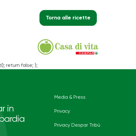
Torna alle ricette
(); return false; };
Media & Press
r in
Privacy
bardia
Privacy Despar Tribù