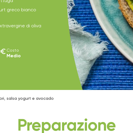
lattuga
gurt greco bianco
extravergine di oliva
euro
Costo
Medio
ri, salsa yogurt e avocado
Preparazione