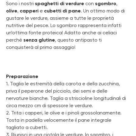
Sono i nostri
spaghetti di verdure
con
sgombro
,
olive
,
capperi
e
cubetti di pane
. Un ottimo modo di
gustare le verdure, assieme a tutte le proprietà
nutritive del pesce. Lo sgombro rappresenta infatti
un’ottima fonte proteica! Adatto anche ai celiaci
perché
senza glutine
, questo antipasto ti
conquisterà al primo assaggio!
Preparazione
1. Taglia le estremità della carota e della zucchina,
priva il peperone del picciolo, dei semi e delle
nervature bianche. Taglia a striscioline longitudinali di
circa mezzo cm di spessore le verdure.
2. Trita i capperi, le olive e i pinoli grossolanamente.
Tosta in padella velocemente il pane integrale
tagliato a cubetti.
3. Riunisci in una ciotola le verdure, lo sgombro, i