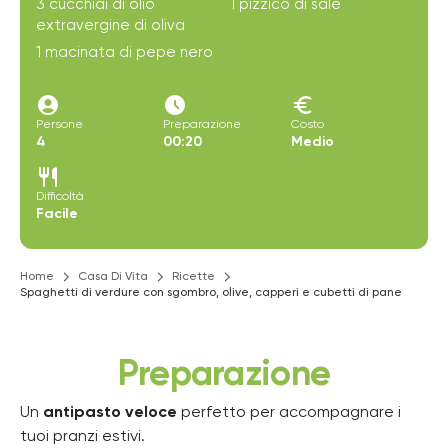
3 cucchiai di olio
1 pizzico di sale
extravergine di oliva
1 macinata di pepe nero
account_circle
access_time_filled
euro
Persone
Preparazione
Costo
4
00:20
Medio
restaurant
Difficoltà
Facile
Home
Casa Di Vita
Ricette
Spaghetti di verdure con sgombro, olive, capperi e cubetti di pane
Preparazione
Un
antipasto veloce
perfetto per accompagnare i
tuoi pranzi estivi.