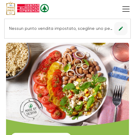
edit
Nessun punto vendita impostato, scegline uno per vedere le offerte.