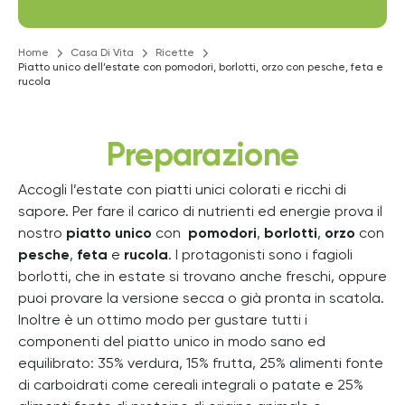
Home
Casa Di Vita
Ricette
Piatto unico dell’estate con pomodori, borlotti, orzo con pesche, feta e
rucola
Preparazione
Accogli l’estate con piatti unici colorati e ricchi di
sapore. Per fare il carico di nutrienti ed energie prova il
nostro
piatto unico
con
pomodori
,
borlotti
,
orzo
con
pesche
,
feta
e
rucola
. I protagonisti sono i fagioli
borlotti, che in estate si trovano anche freschi, oppure
puoi provare la versione secca o già pronta in scatola.
Inoltre è un ottimo modo per gustare tutti i
componenti del piatto unico in modo sano ed
equilibrato: 35% verdura, 15% frutta, 25% alimenti fonte
di carboidrati come cereali integrali o patate e 25%