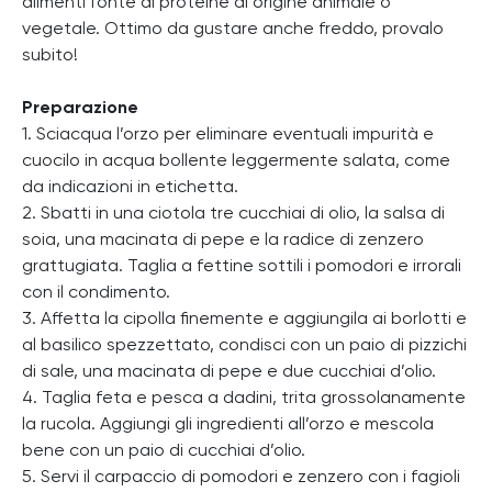
alimenti fonte di proteine di origine animale o
vegetale. Ottimo da gustare anche freddo, provalo
subito!
Preparazione
1. Sciacqua l’orzo per eliminare eventuali impurità e
cuocilo in acqua bollente leggermente salata, come
da indicazioni in etichetta.
2. Sbatti in una ciotola tre cucchiai di olio, la salsa di
soia, una macinata di pepe e la radice di zenzero
grattugiata. Taglia a fettine sottili i pomodori e irrorali
con il condimento.
3. Affetta la cipolla finemente e aggiungila ai borlotti e
al basilico spezzettato, condisci con un paio di pizzichi
di sale, una macinata di pepe e due cucchiai d’olio.
4. Taglia feta e pesca a dadini, trita grossolanamente
la rucola. Aggiungi gli ingredienti all’orzo e mescola
bene con un paio di cucchiai d’olio.
5. Servi il carpaccio di pomodori e zenzero con i fagioli