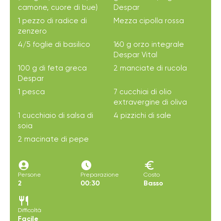
camone, cuore di bue)
Despar
1 pezzo di radice di
Mezza cipolla rossa
zenzero
4/5 foglie di basilico
160 g orzo integrale
Despar Vital
100 g di feta greca
2 manciate di rucola
Despar
1 pesca
7 cucchiai di olio
extravergine di oliva
1 cucchiaio di salsa di
4 pizzichi di sale
soia
2 macinate di pepe
account_circle
access_time_filled
euro
Persone
Preparazione
Costo
2
00:30
Basso
restaurant
Difficoltà
Facile