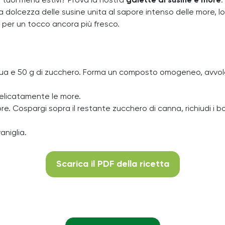
 tuoi menù estivi? Prova la nostra
galette di susine e more
:
La dolcezza delle susine unita al sapore intenso delle more, l
, per un tocco ancora più fresco.
cqua e 50 g di zucchero. Forma un composto omogeneo, avvolgi 
 delicatamente le more.
re. Cospargi sopra il restante zucchero di canna, richiudi i b
aniglia.
Scarica il PDF della ricetta