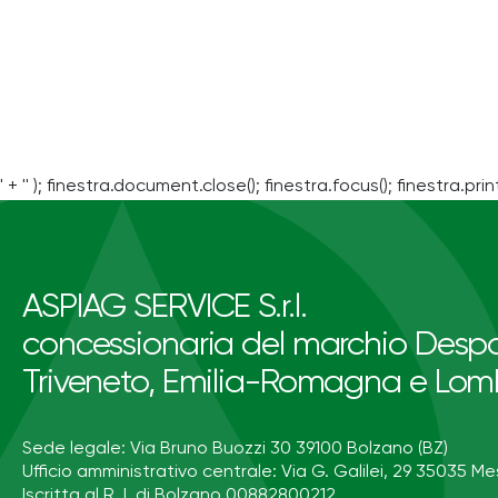
' + '' ); finestra.document.close(); finestra.focus(); finestra.print
ASPIAG SERVICE S.r.l.
concessionaria del marchio Despa
Triveneto, Emilia-Romagna e Lom
Sede legale: Via Bruno Buozzi 30 39100 Bolzano (BZ)
Ufficio amministrativo centrale: Via G. Galilei, 29 35035 Me
Iscritta al R. I. di Bolzano 00882800212