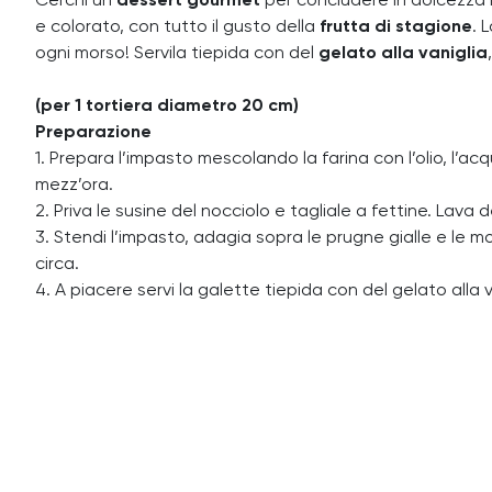
Cerchi un
dessert gourmet
per concludere in dolcezza i
e colorato, con tutto il gusto della
frutta di stagione
. 
ogni morso! Servila tiepida con del
gelato alla vaniglia
(per 1 tortiera diametro 20 cm)
Preparazione
1. Prepara l’impasto mescolando la farina con l’olio, l’a
mezz’ora.
2. Priva le susine del nocciolo e tagliale a fettine. Lava
3. Stendi l’impasto, adagia sopra le prugne gialle e le mo
circa.
4. A piacere servi la galette tiepida con del gelato alla v