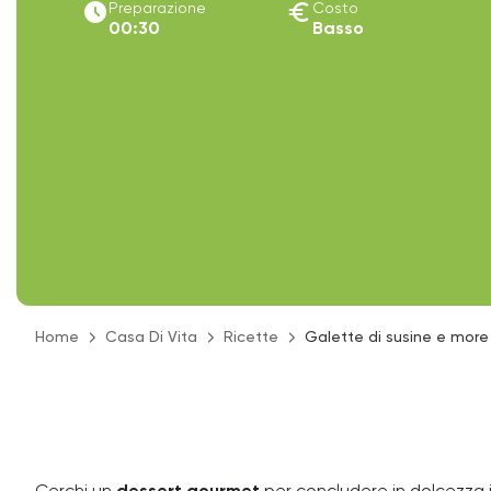
access_time_filled
euro
Preparazione
Costo
00:30
Basso
Home
Casa Di Vita
Ricette
Galette di susine e more