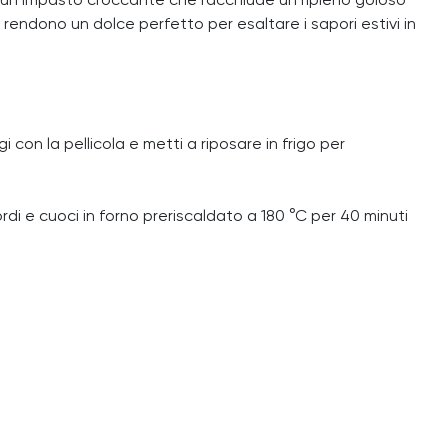
 un impasto croccante che racchiude un ripieno goloso
o rendono un dolce perfetto per esaltare i sapori estivi in
con la pellicola e metti a riposare in frigo per
ordi e cuoci in forno preriscaldato a 180 °C per 40 minuti