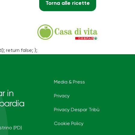
Torna alle ricette
(); return false; };
Media & Press
r in
Privacy
bardia
Privacy Despar Tribù
Cookie Policy
strino (PD)