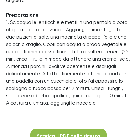
di gusto.
Preparazione
1. Sciacqua le lenticchie e metti in una pentola a bordi
alti porro, carota e zucca. Aggiungi il timo sfogliato,
due pizzichi di sale, una macinata di pepe, l’olio e uno
spicchio d’aglio. Copri con acqua o brodo vegetale e
cuoci a fiamma bassa finché tutto risulterà tenero (25
min. circa). Frulla in modo da ottenere una crema liscia.
2. Monda i porcini, lavali velocemente e asciugali
delicatamente. Affettali finemente e tieni da parte. In
una padella con un cucchiaio di olio fai appassire lo
scalogno a fuoco basso per 2 minuti. Unisci i funghi,
sale, pepe ed erba cipollina, quindi cuoci per 10 minuti.
A cottura ultimata, aggiungi le nocciole.
Scarica il PDF della ricetta