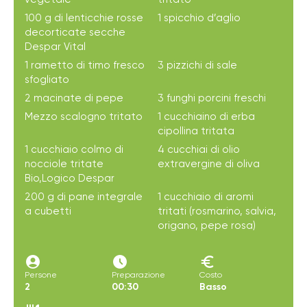
100 g di lenticchie rosse
1 spicchio d’aglio
decorticate secche
Despar Vital
1 rametto di timo fresco
3 pizzichi di sale
sfogliato
2 macinate di pepe
3 funghi porcini freschi
Mezzo scalogno tritato
1 cucchiaino di erba
cipollina tritata
1 cucchiaio colmo di
4 cucchiai di olio
nocciole tritate
extravergine di oliva
Bio,Logico Despar
200 g di pane integrale
1 cucchiaio di aromi
a cubetti
tritati (rosmarino, salvia,
origano, pepe rosa)
account_circle
access_time_filled
euro
Persone
Preparazione
Costo
2
00:30
Basso