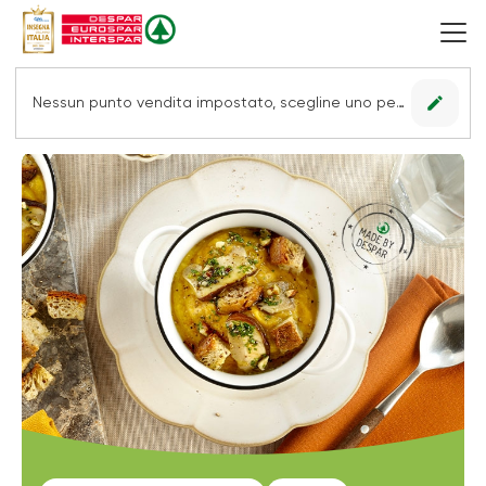
edit
Nessun punto vendita impostato, scegline uno per vedere le offerte.