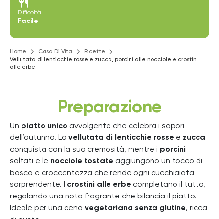
restaurant
Difficoltà
Facile
Home
Casa Di Vita
Ricette
Vellutata di lenticchie rosse e zucca, porcini alle nocciole e crostini
alle erbe
Preparazione
Un
piatto unico
avvolgente che celebra i sapori
dell’autunno. La
vellutata di lenticchie rosse
e
zucca
conquista con la sua cremosità, mentre i
porcini
saltati e le
nocciole tostate
aggiungono un tocco di
bosco e croccantezza che rende ogni cucchiaiata
sorprendente. I
crostini alle erbe
completano il tutto,
regalando una nota fragrante che bilancia il piatto.
Ideale per una cena
vegetariana senza glutine
, ricca