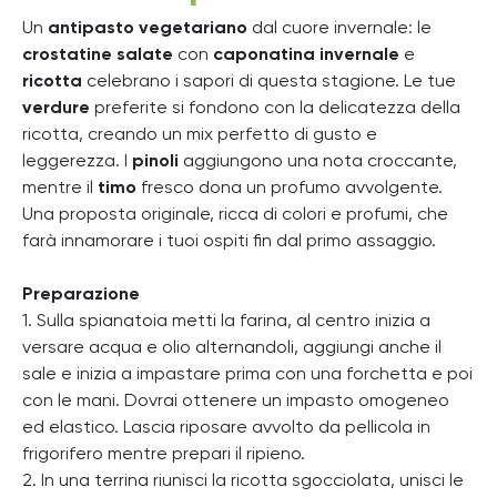
Un
antipasto
vegetariano
dal cuore invernale: le
crostatine salate
con
caponatina invernale
e
ricotta
celebrano i sapori di questa stagione. Le tue
verdure
preferite si fondono con la delicatezza della
ricotta, creando un mix perfetto di gusto e
leggerezza. I
pinoli
aggiungono una nota croccante,
mentre il
timo
fresco dona un profumo avvolgente.
Una proposta originale, ricca di colori e profumi, che
farà innamorare i tuoi ospiti fin dal primo assaggio.
Preparazione
1. Sulla spianatoia metti la farina, al centro inizia a
versare acqua e olio alternandoli, aggiungi anche il
sale e inizia a impastare prima con una forchetta e poi
con le mani. Dovrai ottenere un impasto omogeneo
ed elastico. Lascia riposare avvolto da pellicola in
frigorifero mentre prepari il ripieno.
2. In una terrina riunisci la ricotta sgocciolata, unisci le