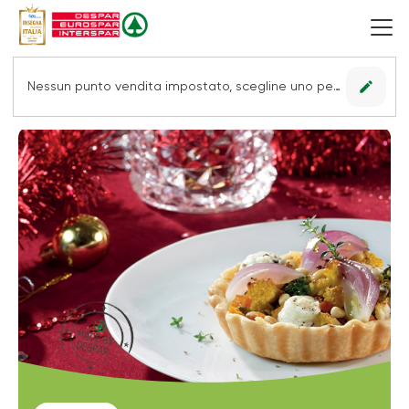
edit
Nessun punto vendita impostato, scegline uno per vedere le offerte.