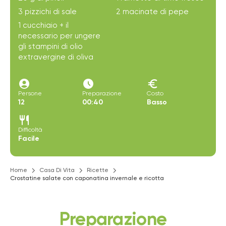
3 pizzichi di sale
2 macinate di pepe
1 cucchiaio + il
necessario per ungere
gli stampini di olio
extravergine di oliva
account_circle
access_time_filled
euro
Persone
Preparazione
Costo
12
00:40
Basso
restaurant
Difficoltà
Facile
Home
Casa Di Vita
Ricette
Crostatine salate con caponatina invernale e ricotta
Preparazione