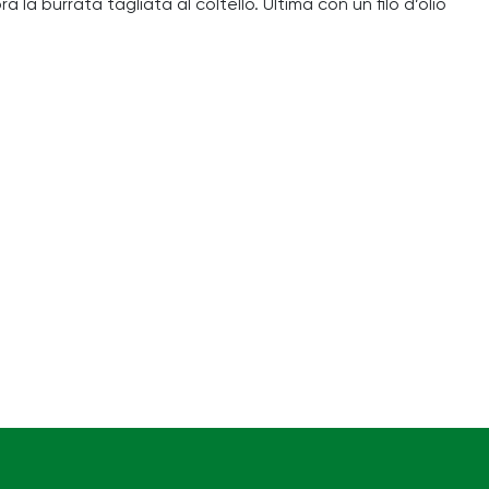
la burrata tagliata al coltello. Ultima con un filo d’olio