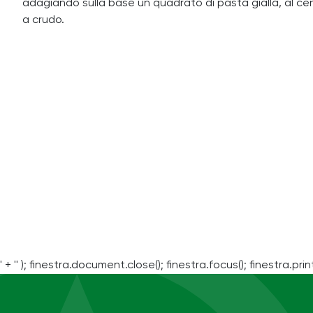
adagiando sulla base un quadrato di pasta gialla, al centr
a crudo.
' + '' ); finestra.document.close(); finestra.focus(); finestra.print