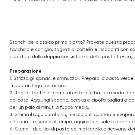
Home
Casa Di Vita
Ricette
Raviolo aperto con burrat
Stanchi del classico primo piatto? Provate questa prop
tacchino e coniglio, tagliati al coltello e insaporiti con
burrata e dalla doppia consistenza della pasta fresca, gi
Preparazione
1. Strizza gli spinaci e sminuzzali. Prepara la pasta verde 
impasti in frigo per un’ora.
2. Taglia i tre tipi di carne al coltello e batti in modo d
delicata. Aggiungi sedano, carota e cipolla tagliati a da
per un paio di minuti a fuoco medio.
3. Sfuma il ragù con il vino, mescola e, quando è evapor
d’acqua. Trascorso il tempo, aggiusta di sale e pepe ed e
4. Stendi i due tipi di pasta col matterello e ricavane de