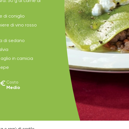
ura: 50 g di carne di
e di coniglio
iere di vino rosso
a di sedano
alvia
 aglio in camicia
 pepe
euro
Costo
Medio