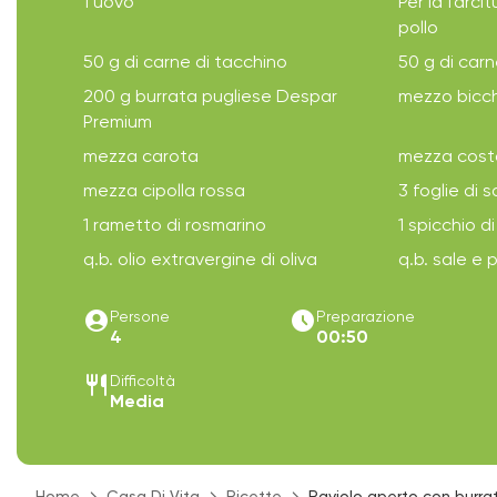
1 uovo
Per la farcit
pollo
50 g di carne di tacchino
50 g di carn
200 g burrata pugliese Despar
mezzo bicch
Premium
mezza carota
mezza cost
mezza cipolla rossa
3 foglie di s
1 rametto di rosmarino
1 spicchio di
q.b. olio extravergine di oliva
q.b. sale e
account_circle
access_time_filled
Persone
Preparazione
4
00:50
restaurant
Difficoltà
Media