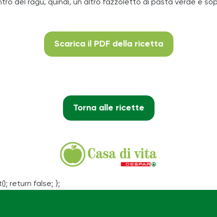
o del ragù, quindi, un altro fazzoletto di pasta verde e sopra 
Scarica il PDF della ricetta
Torna alle ricette
(); return false; };