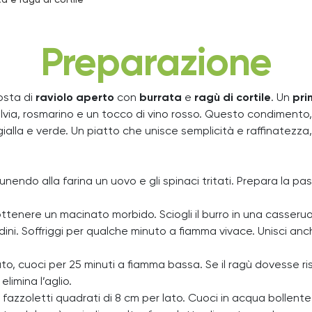
a e ragù di cortile
Preparazione
osta di
raviolo aperto
con
burrata
e
ragù di cortile
.
Un
pri
 salvia, rosmarino e un tocco di vino rosso. Questo condimento,
alla e verde. Un piatto che unisce semplicità e raffinatezza, 
unendo alla farina un uovo e gli spinaci tritati. Prepara la pas
a ottenere un macinato morbido. Sciogli il burro in una casseruo
dini. Soffriggi per qualche minuto a fiamma vivace. Unisci
anch
ato, cuoci per 25 minuti a fiamma bassa. Se il ragù dovesse r
limina l’aglio.
i fazzoletti quadrati di 8 cm per lato. Cuoci in acqua bollent