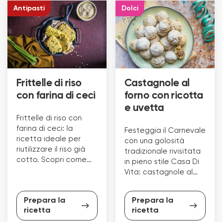
Antipasti
Dolci
Frittelle di riso
Castagnole al
con farina di ceci
forno con ricotta
e uvetta
Frittelle di riso con
farina di ceci: la
Festeggia il Carnevale
ricetta ideale per
con una golosità
riutilizzare il riso già
tradizionale rivisitata
cotto. Scopri come
in pieno stile Casa Di
prepararla e segui i
Vita: castagnole al
nostri consigli.
forno con ricotta e
uvetta.
Prepara la
Prepara la
ricetta
ricetta