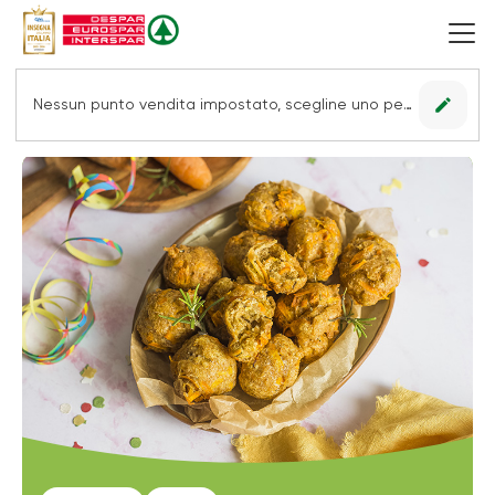
edit
Nessun punto vendita impostato, scegline uno per vedere le offerte.