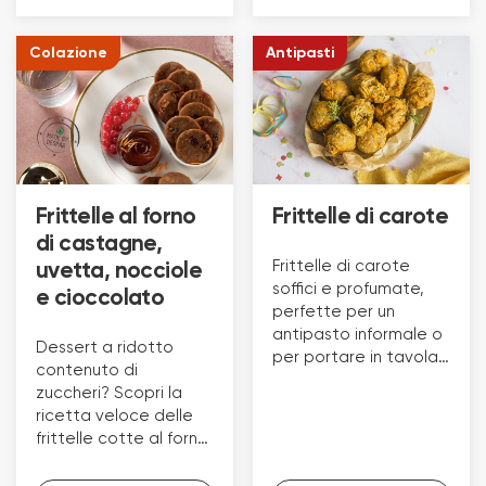
Colazione
Antipasti
Frittelle al forno
Frittelle di carote
di castagne,
Frittelle di carote
uvetta, nocciole
soffici e profumate,
e cioccolato
perfette per un
antipasto informale o
Dessert a ridotto
per portare in tavola
contenuto di
l’atmosfera del
zuccheri? Scopri la
Carnevale.
ricetta veloce delle
frittelle cotte al forno,
di castagne, uvetta,
nocciole e cioccolato!