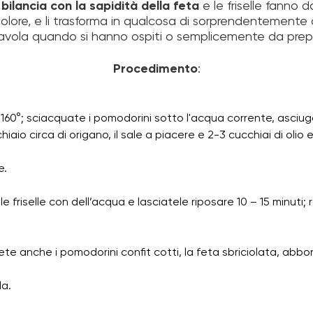
 bilancia con la sapidità della feta
e le friselle fanno
i colore, e li trasforma in qualcosa di sorprendentemente
tavola quando si hanno ospiti o semplicemente da prepa
Procedimento
:
 160°; sciacquate i pomodorini sotto l'acqua corrente, asciuga
chiaio circa di origano, il sale a piacere e 2-3 cucchiai di olio 
e.
e friselle con dell’acqua e lasciatele riposare 10 – 15 minuti
ngete anche i pomodorini confit cotti, la feta sbriciolata, abbo
la.