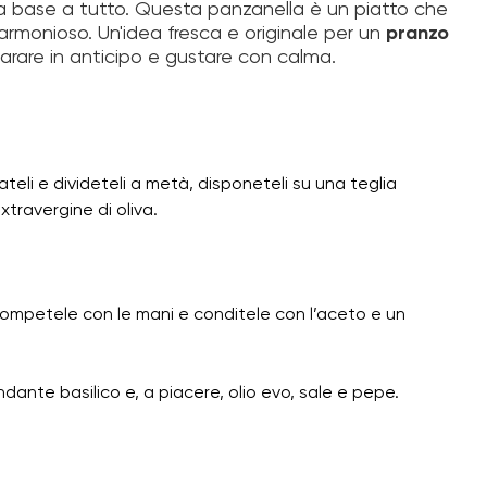
 da base a tutto. Questa panzanella è un piatto che
 armonioso. Un'idea fresca e originale per un
pranzo
rare in anticipo e gustare con calma.
teli e divideteli a metà, disponeteli su una teglia
extravergine di oliva.
; rompetele con le mani e conditele con l’aceto e un
ndante basilico e, a piacere, olio evo, sale e pepe.