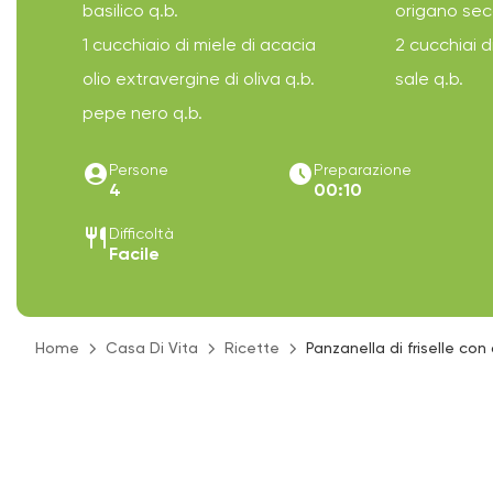
basilico q.b.
origano sec
1 cucchiaio di miele di acacia
2 cucchiai d
olio extravergine di oliva q.b.
sale q.b.
pepe nero q.b.
account_circle
access_time_filled
Persone
Preparazione
4
00:10
restaurant
Difficoltà
Facile
Home
Casa Di Vita
Ricette
Panzanella di friselle con