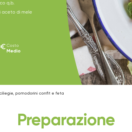
co q.b.
i aceto di mele
euro
Costo
Medio
 ciliegie, pomodorini confit e feta
Preparazione