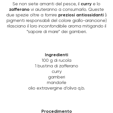
Se non siete amanti del pesce, il
curry
e lo
zafferano
vi aiuteranno a consumarlo. Queste
due spezie oltre a fornire
preziosi antiossidanti
(i
pigmenti responsabili del colore giallo-arancione)
rilasciano il loro inconfondibile aroma mitigando il
“sapore di mare” dei gamberi.
Ingredienti
100 g di rucola
1 bustina di zafferano
curry
gamberi
mandorle
olio extravergine d’oliva q.b.
Procedimento