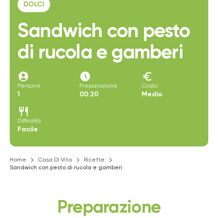
DOLCI
Sandwich con pesto
di rucola e gamberi
account_circle
access_time_filled
euro
Persone
Preparazione
Costo
1
00:20
Medio
restaurant
Difficoltà
Facile
Home
Casa Di Vita
Ricette
Sandwich con pesto di rucola e gamberi
Preparazione