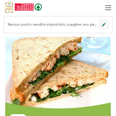
edit
Nessun punto vendita impostato, scegline uno per vedere le offerte.