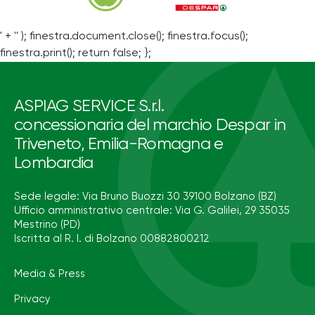
' + '' ); finestra.document.close(); finestra.focus();
finestra.print(); return false; };
ASPIAG SERVICE S.r.l.
concessionaria del marchio Despar in
Triveneto, Emilia-Romagna e
Lombardia
Sede legale: Via Bruno Buozzi 30 39100 Bolzano (BZ)
Ufficio amministrativo centrale: Via G. Galilei, 29 35035
Mestrino (PD)
Iscritta al R. I. di Bolzano 00882800212
Media & Press
Privacy