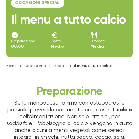
OCCASIONI SPECIALI
Il menu a tutto calcio
access_time_filled
euro
restaurant
Preparazione
Costo
Difficoltà
00:00
Medio
Media
Home
Casa Di Vita
Ricette
Il menu a tutto calcio
Preparazione
Se la
menopausa
fa rima con
osteoporosi
è
possibile prevenirla con una buona dose di
calcio
nell’alimentazione. Non solo latticini, per
soddisfare il fabbisogno di calcio vengono in aiuto
anche alcuni alimenti vegetali come cereali
integrali in chicchi, frutta secca, cacao, soia,