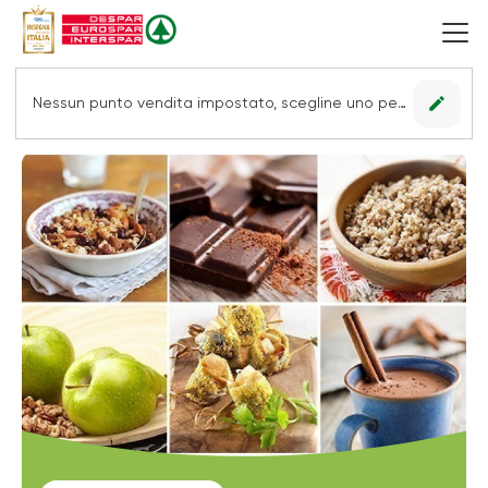
edit
Nessun punto vendita impostato, scegline uno per vedere le offerte.