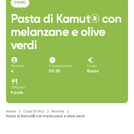
PRIMI
Pasta di Kamut® con
melanzane e olive
verdi
account_circle
access_time_filled
euro
Persone
Preparazione
Costo
4
00:30
Basso
restaurant
Difficoltà
Facile
Home
Casa Di Vita
Ricette
Pasta di Kamut® con melanzane e olive verdi