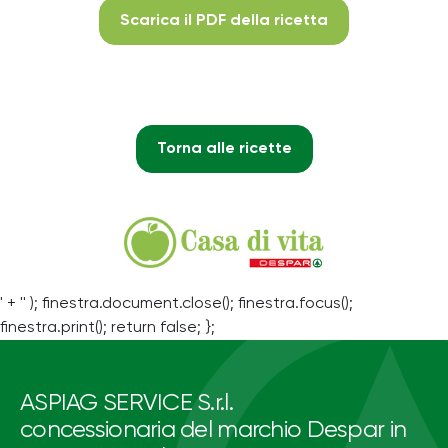
Scarica il PDF della ricetta
Torna alle ricette
' + '' ); finestra.document.close(); finestra.focus();
finestra.print(); return false; };
ASPIAG SERVICE S.r.l.
concessionaria del marchio Despar in