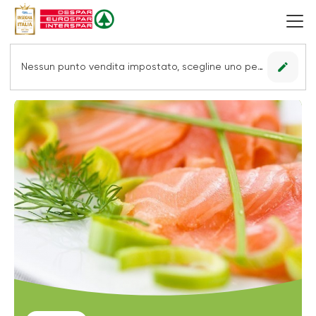
edit
Nessun punto vendita impostato, scegline uno per vedere le offerte.