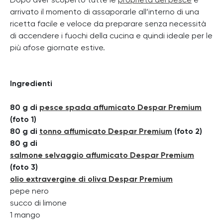
Dopo aver scoperto tutte le
proprietà del pesce
è
arrivato il momento di assaporarle all’interno di una
ricetta facile e veloce da preparare senza necessità
di accendere i fuochi della cucina e quindi ideale per le
più afose giornate estive.
Ingredienti
80 g di
pesce spada affumicato Despar Premium
(foto 1)
80 g di
tonno affumicato Despar Premium
(foto 2)
80 g di
salmone selvaggio affumicato Despar Premium
(foto 3)
olio extravergine di oliva Despar Premium
pepe nero
succo di limone
1 mango