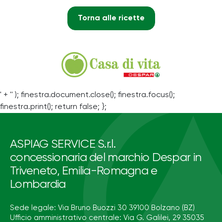
Torna alle ricette
' + '' ); finestra.document.close(); finestra.focus();
finestra.print(); return false; };
ASPIAG SERVICE S.r.l.
concessionaria del marchio Despar in
Triveneto, Emilia-Romagna e
Lombardia
Sede legale: Via Bruno Buozzi 30 39100 Bolzano (BZ)
Ufficio amministrativo centrale: Via G. Galilei, 29 35035