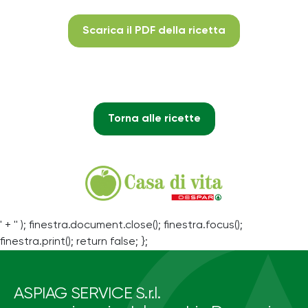
Scarica il PDF della ricetta
Torna alle ricette
' + '' ); finestra.document.close(); finestra.focus();
finestra.print(); return false; };
ASPIAG SERVICE S.r.l.