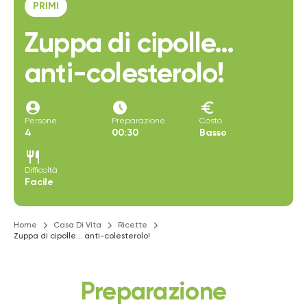
PRIMI
Zuppa di cipolle…
anti-colesterolo!
account_circle
access_time_filled
euro
Persone
Preparazione
Costo
4
00:30
Basso
restaurant
Difficoltà
Facile
Home
Casa Di Vita
Ricette
Zuppa di cipolle… anti-colesterolo!
Preparazione