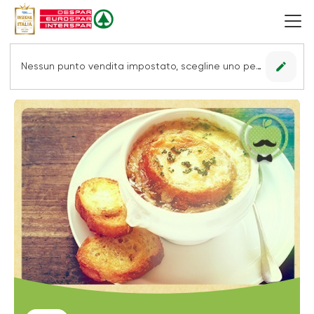
edit
Nessun punto vendita impostato, scegline uno per vedere le offerte.