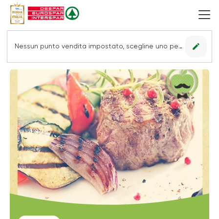
edit
Nessun punto vendita impostato, scegline uno per vedere le offerte.