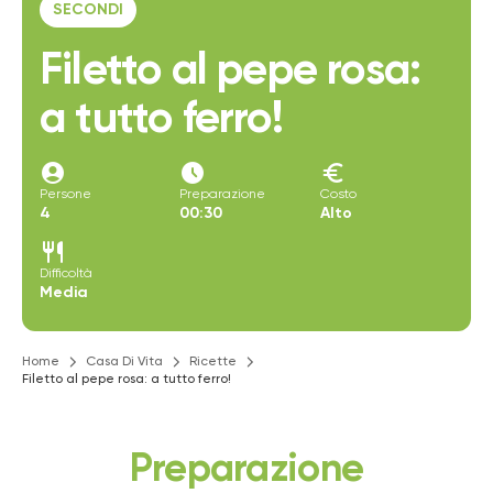
SECONDI
Filetto al pepe rosa:
a tutto ferro!
account_circle
access_time_filled
euro
Persone
Preparazione
Costo
4
00:30
Alto
restaurant
Difficoltà
Media
Home
Casa Di Vita
Ricette
Filetto al pepe rosa: a tutto ferro!
Preparazione