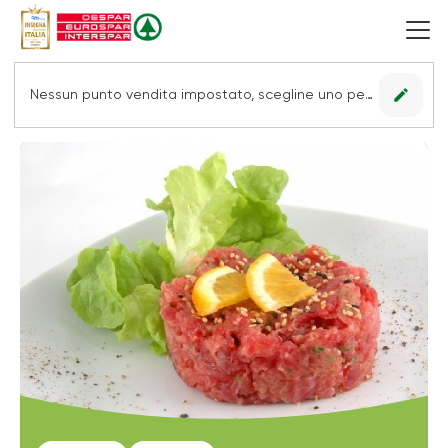
edit
Nessun punto vendita impostato, scegline uno per vedere le offerte.