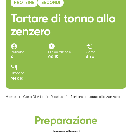
PROTEINE
SECONDI
Tartare di tonno allo
zenzero
account_circle
access_time_filled
euro
Persone
Preparazione
Costo
4
00:15
Alto
restaurant
Difficoltà
Media
Home
Casa Di Vita
Ricette
Tartare di tonno allo zenzero
Preparazione
Ingredienti