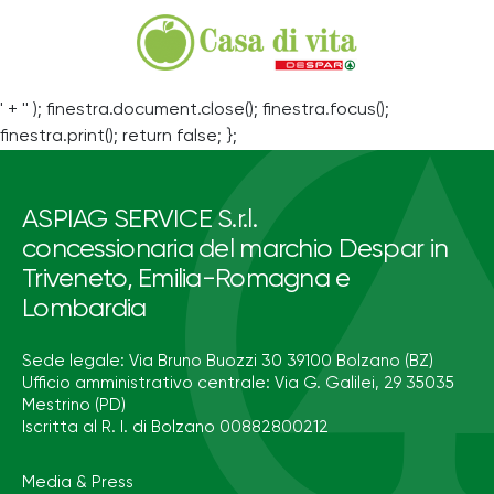
' + '' ); finestra.document.close(); finestra.focus();
finestra.print(); return false; };
ASPIAG SERVICE S.r.l.
concessionaria del marchio Despar in
Triveneto, Emilia-Romagna e
Lombardia
Sede legale: Via Bruno Buozzi 30 39100 Bolzano (BZ)
Ufficio amministrativo centrale: Via G. Galilei, 29 35035
Mestrino (PD)
Iscritta al R. I. di Bolzano 00882800212
Media & Press