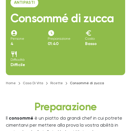
ANTIPASTI
Consommé di zucca
account_circle
access_time_filled
euro
Persone
Preparazione
Costo
4
01:40
Basso
restaurant
Difficoltà
Difficile
Home
Casa Di Vita
Ricette
Consommé di zucca
Preparazione
Il
consommé
è un piatto da grandi chef in cui potrete
cimentarvi per mettere alla prova la vostra abilità in