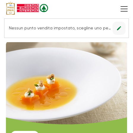
edit
Nessun punto vendita impostato, scegline uno per vedere le offerte.