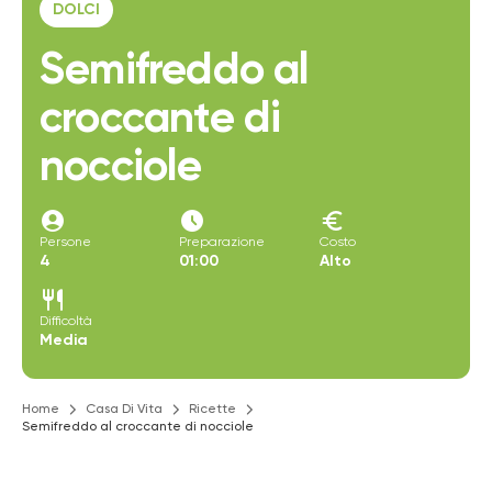
DOLCI
Semifreddo al
croccante di
nocciole
account_circle
access_time_filled
euro
Persone
Preparazione
Costo
4
01:00
Alto
restaurant
Difficoltà
Media
Home
Casa Di Vita
Ricette
Semifreddo al croccante di nocciole