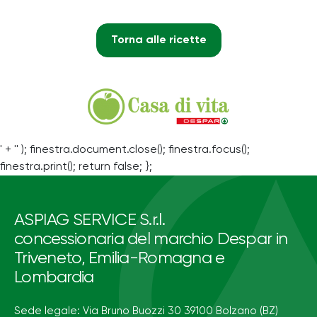
Torna alle ricette
' + '' ); finestra.document.close(); finestra.focus();
finestra.print(); return false; };
ASPIAG SERVICE S.r.l.
concessionaria del marchio Despar in
Triveneto, Emilia-Romagna e
Lombardia
Sede legale: Via Bruno Buozzi 30 39100 Bolzano (BZ)