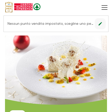
edit
Nessun punto vendita impostato, scegline uno per vedere le offerte.