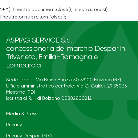
' + '' ); finestra.document.close(); finestra.focus();
finestra.print(); return false; };
ASPIAG SERVICE S.r.l.
concessionaria del marchio Despar in
Triveneto, Emilia-Romagna e
Lombardia
Sede legale: Via Bruno Buozzi 30 39100 Bolzano (BZ)
Ufficio amministrativo centrale: Via G. Galilei, 29 35035
Mestrino (PD)
Iscritta al R. I. di Bolzano 00882800212
Media & Press
Privacy
Privacy Despar Tribù