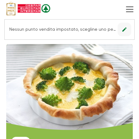
edit
Nessun punto vendita impostato, scegline uno per vedere le offerte.