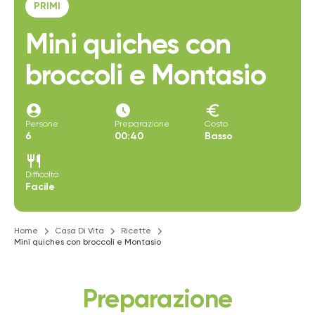
PRIMI
Mini quiches con
broccoli e Montasio
account_circle
access_time_filled
euro
Persone
Preparazione
Costo
6
00:40
Basso
restaurant
Difficoltà
Facile
Home
Casa Di Vita
Ricette
Mini quiches con broccoli e Montasio
Preparazione