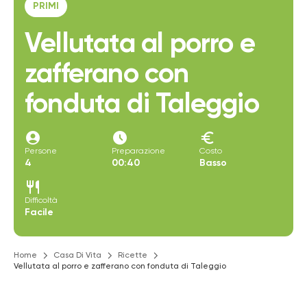
PRIMI
Vellutata al porro e
zafferano con
fonduta di Taleggio
account_circle
access_time_filled
euro
Persone
Preparazione
Costo
4
00:40
Basso
restaurant
Difficoltà
Facile
Home
Casa Di Vita
Ricette
Vellutata al porro e zafferano con fonduta di Taleggio