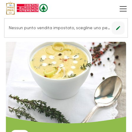
edit
Nessun punto vendita impostato, scegline uno per vedere le offerte.