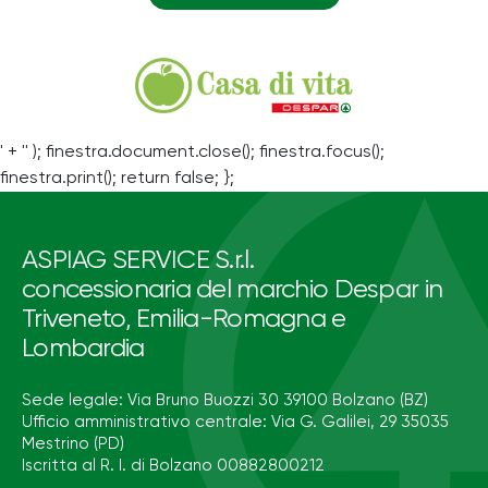
' + '' ); finestra.document.close(); finestra.focus();
finestra.print(); return false; };
ASPIAG SERVICE S.r.l.
concessionaria del marchio Despar in
Triveneto, Emilia-Romagna e
Lombardia
Sede legale: Via Bruno Buozzi 30 39100 Bolzano (BZ)
Ufficio amministrativo centrale: Via G. Galilei, 29 35035
Mestrino (PD)
Iscritta al R. I. di Bolzano 00882800212