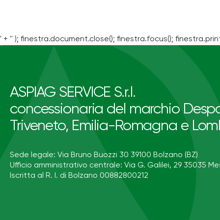
' + '' ); finestra.document.close(); finestra.focus(); finestra.print
ASPIAG SERVICE S.r.l.
concessionaria del marchio Despa
Triveneto, Emilia-Romagna e Lom
Sede legale: Via Bruno Buozzi 30 39100 Bolzano (BZ)
Ufficio amministrativo centrale: Via G. Galilei, 29 35035 Me
Iscritta al R. I. di Bolzano 00882800212