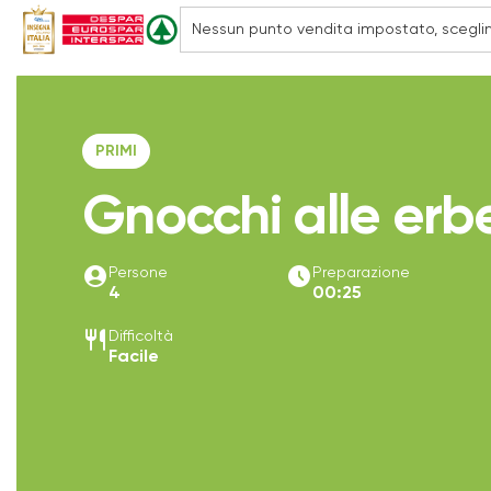
PRIMI
Gnocchi alle erb
account_circle
access_time_filled
Persone
Preparazione
4
00:25
restaurant
Difficoltà
Facile