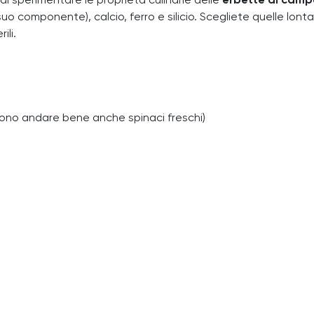
di sperimentare le proprietà culinarie delle
erbette di camp
n suo componente), calcio, ferro e silicio. Scegliete quelle
ili.
ssono andare bene anche spinaci freschi)