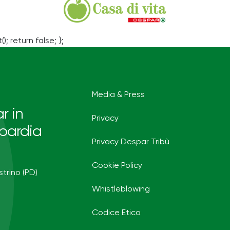
(); return false; };
Media & Press
r in
Privacy
bardia
Privacy Despar Tribù
Cookie Policy
strino (PD)
Whistleblowing
Codice Etico