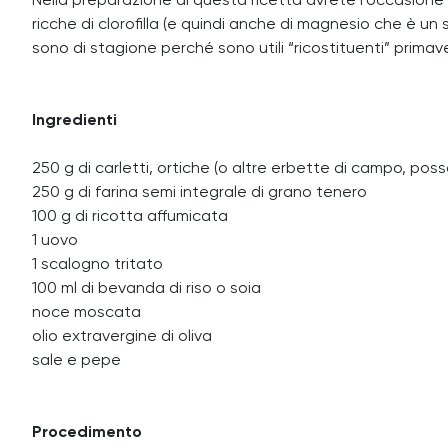
Nella preparazione di questa ricetta avrete l’occasione 
ricche di clorofilla (e quindi anche di magnesio che è u
sono di stagione perché sono utili “ricostituenti” primaver
Ingredienti
250 g di carletti, ortiche (o altre erbette di campo, po
250 g di farina semi integrale di grano tenero
100 g di ricotta affumicata
1 uovo
1 scalogno tritato
100 ml di bevanda di riso o soia
noce moscata
olio extravergine di oliva
sale e pepe
Procedimento