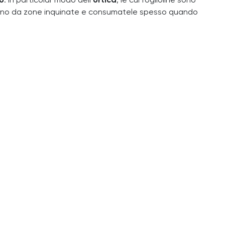
o
. In particolar modo dell’
ortica
, le cui foglioline sono
 lontano da zone inquinate e consumatele spesso quando