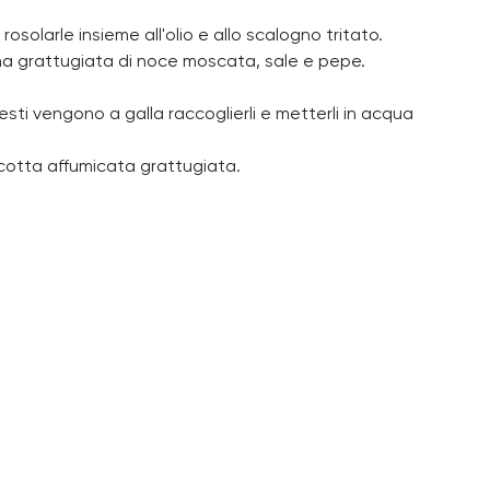
solarle insieme all'olio e allo scalogno tritato.
una grattugiata di noce moscata, sale e pepe.
esti vengono a galla raccoglierli e metterli in acqua
 ricotta affumicata grattugiata.