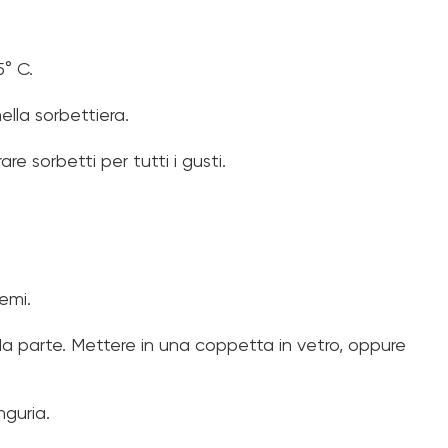
5° C.
lla sorbettiera.
e sorbetti per tutti i gusti.
emi.
re da parte. Mettere in una coppetta in vetro, oppure
nguria.