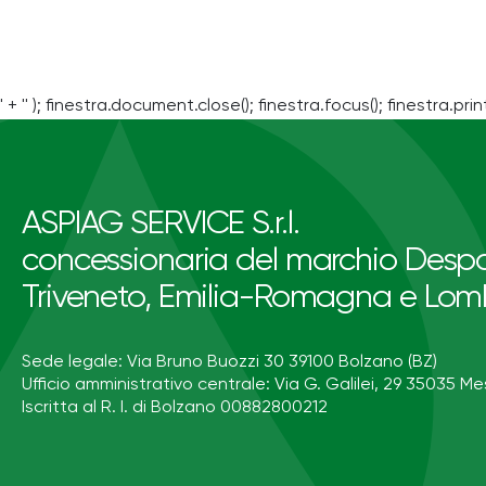
' + '' ); finestra.document.close(); finestra.focus(); finestra.print
ASPIAG SERVICE S.r.l.
concessionaria del marchio Despa
Triveneto, Emilia-Romagna e Lom
Sede legale: Via Bruno Buozzi 30 39100 Bolzano (BZ)
Ufficio amministrativo centrale: Via G. Galilei, 29 35035 Me
Iscritta al R. I. di Bolzano 00882800212