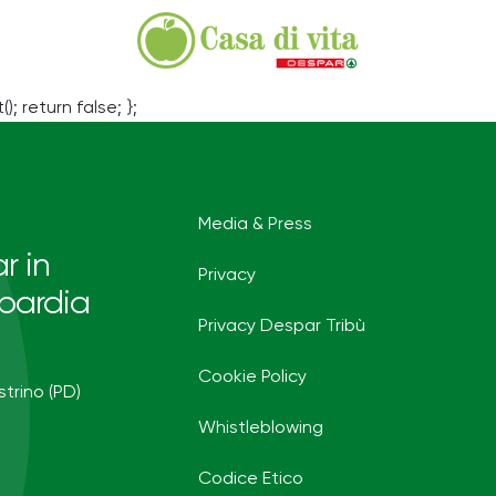
(); return false; };
Media & Press
r in
Privacy
bardia
Privacy Despar Tribù
Cookie Policy
strino (PD)
Whistleblowing
Codice Etico