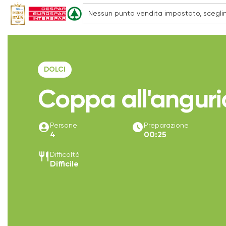
DOLCI
Coppa all'anguria
account_circle
access_time_filled
Persone
Preparazione
4
00:25
restaurant
Difficoltà
Difficile