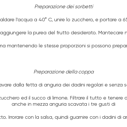
Preparazione dei sorbetti
aldare l’acqua a 40° C, unire lo zucchero, e portare a 6
aggiungere la purea del frutto desiderato. Mantecare ne
ma mantenendo le stesse proporzioni si possono preparar
Preparazione della coppa
avare dalla fetta di anguria dei dadini regolari e senza s
o zucchero ed il succo di limone. Filtrare il tutto e tene
anche in mezza anguria scavata i tre gusti di
to. Irrorare con la salsa, quindi guarnire con i dadini di a