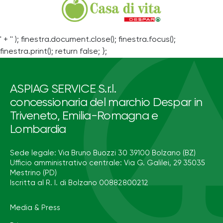
' + '' ); finestra.document.close(); finestra.focus();
finestra.print(); return false; };
ASPIAG SERVICE S.r.l.
concessionaria del marchio Despar in
Triveneto, Emilia-Romagna e
Lombardia
Sede legale: Via Bruno Buozzi 30 39100 Bolzano (BZ)
Ufficio amministrativo centrale: Via G. Galilei, 29 35035
Mestrino (PD)
Iscritta al R. I. di Bolzano 00882800212
Media & Press