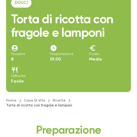
DOLCI
Torta di ricotta con
fragole e lamponi
account_circle
access_time_filled
euro
Persone
Preparazione
Costo
8
01:00
Medio
restaurant
Difficoltà
Facile
Home
Casa Di Vita
Ricette
Torta di ricotta con fragole e lamponi
Preparazione