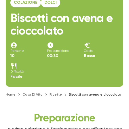
COLAZIONE
DOLCI
Biscotti con avena e
cioccolato
account_circle
access_time_filled
euro
Persone
Preparazione
Costo
10
00:30
Basso
restaurant
Difficoltà
Facile
Home
Casa Di Vita
Ricette
Biscotti con avena e cioccolato
Preparazione