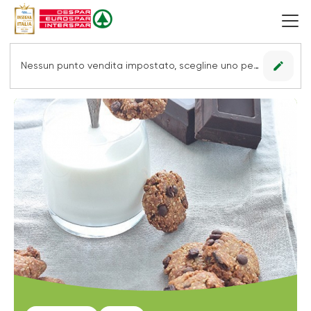
edit
Nessun punto vendita impostato, scegline uno per vedere le offerte.