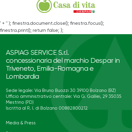
' + '' ); finestra.document.close(); finestra.focus();
finestra.print(); return false; };
ASPIAG SERVICE S.r.l.
concessionaria del marchio Despar in
Triveneto, Emilia-Romagna e
Lombardia
Sede legale: Via Bruno Buozzi 30 39100 Bolzano (BZ)
Ufficio amministrativo centrale: Via G. Galilei, 29 35035
Mestrino (PD)
Iscritta al R. I. di Bolzano 00882800212
Media & Press