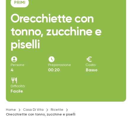
PRIMI
Orecchiette con
tonno, zucchine e
piselli
account_circle
access_time_filled
euro
Persone
Preparazione
Costo
4
00:20
Basso
restaurant
Difficoltà
Facile
Home
Casa Di Vita
Ricette
Orecchiette con tonno, zucchine e piselli