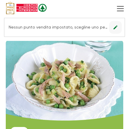
edit
Nessun punto vendita impostato, scegline uno per vedere le offerte.