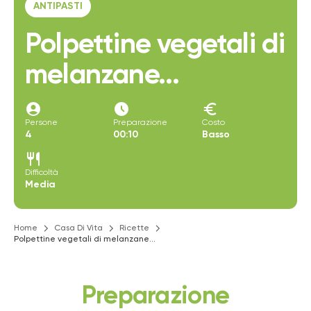
ANTIPASTI
Polpettine vegetali di
melanzane...
account_circle
access_time_filled
euro
Persone
Preparazione
Costo
4
00:10
Basso
restaurant
Difficoltà
Media
Home
Casa Di Vita
Ricette
Polpettine vegetali di melanzane...
Preparazione