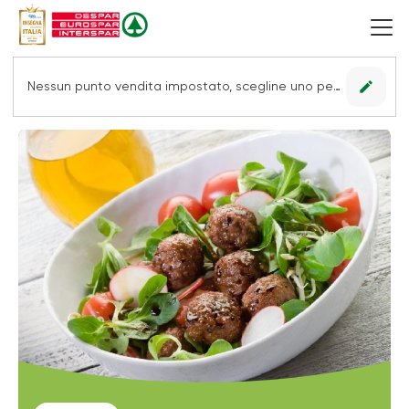
edit
Nessun punto vendita impostato, scegline uno per vedere le offerte.