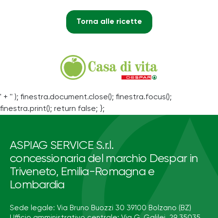
Torna alle ricette
' + '' ); finestra.document.close(); finestra.focus();
finestra.print(); return false; };
ASPIAG SERVICE S.r.l.
concessionaria del marchio Despar in
Triveneto, Emilia-Romagna e
Lombardia
Sede legale: Via Bruno Buozzi 30 39100 Bolzano (BZ)
Ufficio amministrativo centrale: Via G. Galilei, 29 35035