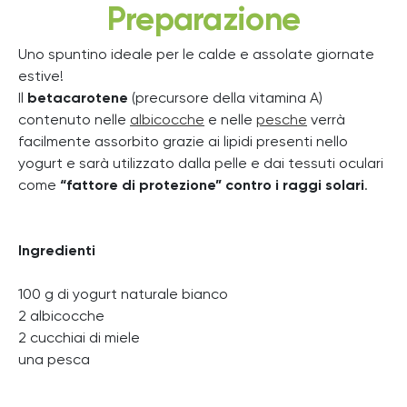
Preparazione
Uno spuntino ideale per le calde e assolate giornate
estive!
Il
betacarotene
(precursore della vitamina A)
contenuto nelle
albicocche
e nelle
pesche
verrà
facilmente assorbito grazie ai lipidi presenti nello
yogurt e sarà utilizzato dalla pelle e dai tessuti oculari
come
“fattore di protezione” contro i raggi solari
.
Ingredienti
100 g di yogurt naturale bianco
2 albicocche
2 cucchiai di miele
una pesca