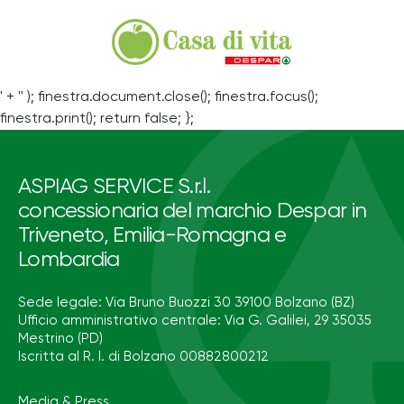
' + '' ); finestra.document.close(); finestra.focus();
finestra.print(); return false; };
ASPIAG SERVICE S.r.l.
concessionaria del marchio Despar in
Triveneto, Emilia-Romagna e
Lombardia
Sede legale: Via Bruno Buozzi 30 39100 Bolzano (BZ)
Ufficio amministrativo centrale: Via G. Galilei, 29 35035
Mestrino (PD)
Iscritta al R. I. di Bolzano 00882800212
Media & Press