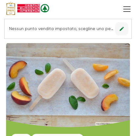
edit
Nessun punto vendita impostato, scegline uno per vedere le offerte.