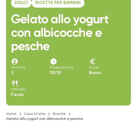
DOLCI
RICETTE PER BAMBINI
Gelato allo yogurt
con albicocche e
pesche
account_circle
access_time_filled
euro
Persone
Preparazione
Costo
3
00:10
Basso
restaurant
Difficoltà
Facile
Home
Casa Di Vita
Ricette
Gelato allo yogurt con albicocche e pesche