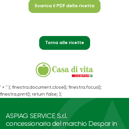
Scarica il PDF della ricetta
Torna alle ricette
' + '' ); finestra.document.close(); finestra.focus();
finestra.print(); return false; };
ASPIAG SERVICE S.r.l.
concessionaria del marchio Despar in