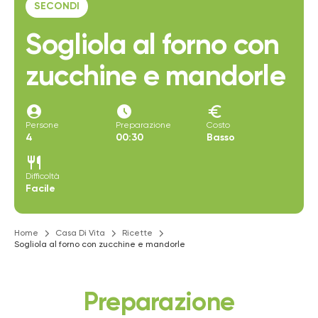
SECONDI
Sogliola al forno con
zucchine e mandorle
account_circle
access_time_filled
euro
Persone
Preparazione
Costo
4
00:30
Basso
restaurant
Difficoltà
Facile
Home
Casa Di Vita
Ricette
Sogliola al forno con zucchine e mandorle
Preparazione