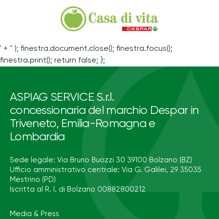
' + '' ); finestra.document.close(); finestra.focus();
finestra.print(); return false; };
ASPIAG SERVICE S.r.l.
concessionaria del marchio Despar in
Triveneto, Emilia-Romagna e
Lombardia
Sede legale: Via Bruno Buozzi 30 39100 Bolzano (BZ)
Ufficio amministrativo centrale: Via G. Galilei, 29 35035
Mestrino (PD)
Iscritta al R. I. di Bolzano 00882800212
Media & Press