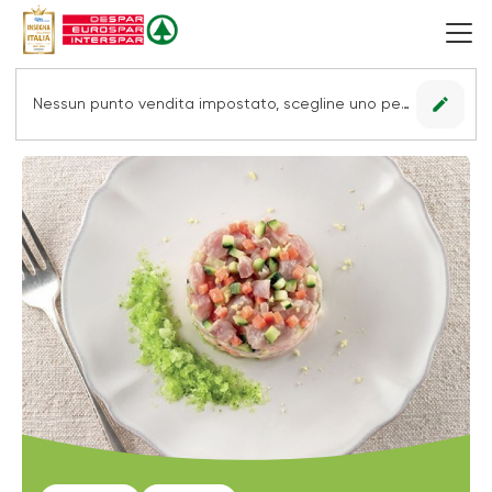
edit
Nessun punto vendita impostato, scegline uno per vedere le offerte.