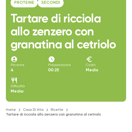
PROTEINE
SECONDI
Tartare di ricciola
allo zenzero con
granatina al cetriolo
account_circle
access_time_filled
euro
Persone
Preparazione
Costo
4
00:25
Medio
restaurant
Difficoltà
Media
Home
Casa Di Vita
Ricette
Tartare di ricciola allo zenzero con granatina al cetriolo