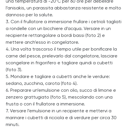
una temperatura di -20°C per 60 ore per debellare
l’anisakis, un parassita abbastanza resistente e molto
dannoso per la salute.
3. Con il frullatore a immersione frullare i cetrioli tagliati
a rondelle con un bicchiere d’acqua. Versare in un
recipiente rettangolare a bordi bassi (foto 2) e
mettere anch’esso in congelatore.
4. Una volta trascorso il tempo utile per bonificare la
carne del pesce, prelevarlo dal congelatore, lasciare
scongelare in frigorifero e tagliare quindi a cubetti
(foto 3).
5. Mondare e tagliare a cubetti anche le verdure:
sedano, zucchina, carota (foto 4).
6. Preparare un’emulsione con olio, succo di limone e
zenzero grattugiato (foto 5), mescolando con una
frusta o con il frullatore a immersione.
7. Versare l’emulsione in un recipiente e mettervi a
marinare i cubetti di ricciola e di verdure per circa 30
minuti.