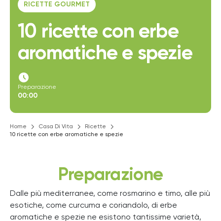
RICETTE GOURMET
10 ricette con erbe
aromatiche e spezie
access_time_filled
Preparazione
00:00
Home
Casa Di Vita
Ricette
10 ricette con erbe aromatiche e spezie
Preparazione
Dalle più mediterranee, come rosmarino e timo, alle più
esotiche, come curcuma e coriandolo, di erbe
aromatiche e spezie ne esistono tantissime varietà,