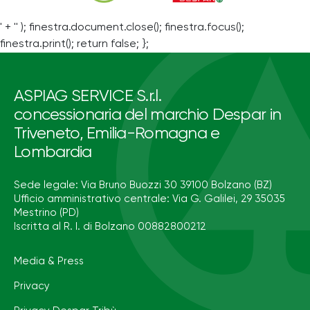
' + '' ); finestra.document.close(); finestra.focus();
finestra.print(); return false; };
ASPIAG SERVICE S.r.l.
concessionaria del marchio Despar in
Triveneto, Emilia-Romagna e
Lombardia
Sede legale: Via Bruno Buozzi 30 39100 Bolzano (BZ)
Ufficio amministrativo centrale: Via G. Galilei, 29 35035
Mestrino (PD)
Iscritta al R. I. di Bolzano 00882800212
Media & Press
Privacy