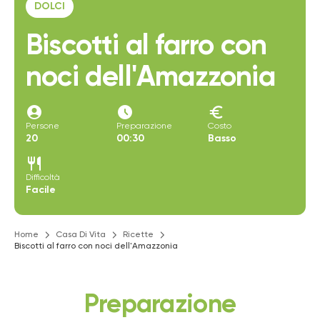
DOLCI
Biscotti al farro con
noci dell'Amazzonia
account_circle
access_time_filled
euro
Persone
Preparazione
Costo
20
00:30
Basso
restaurant
Difficoltà
Facile
Home
Casa Di Vita
Ricette
Biscotti al farro con noci dell'Amazzonia
Preparazione