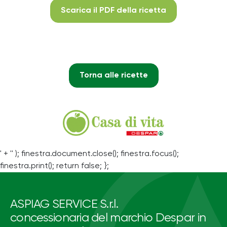
Scarica il PDF della ricetta
Torna alle ricette
' + '' ); finestra.document.close(); finestra.focus();
finestra.print(); return false; };
ASPIAG SERVICE S.r.l.
concessionaria del marchio Despar in