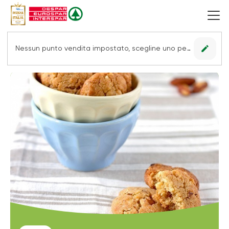
edit
Nessun punto vendita impostato, scegline uno per vedere le offerte.