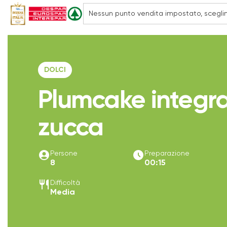
DOLCI
Plumcake integra
zucca
account_circle
access_time_filled
Persone
Preparazione
8
00:15
restaurant
Difficoltà
Media