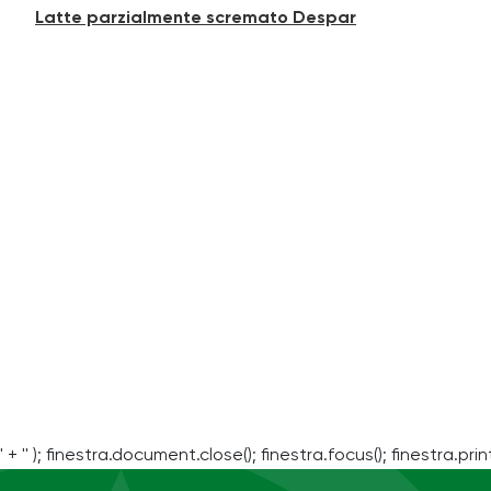
Latte parzialmente scremato Despar
' + '' ); finestra.document.close(); finestra.focus(); finestra.print