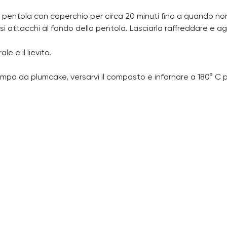
na pentola con coperchio per circa 20 minuti fino a quando 
i attacchi al fondo della pentola. Lasciarla raffreddare e agg
e e il lievito.
a da plumcake, versarvi il composto e infornare a 180° C pe