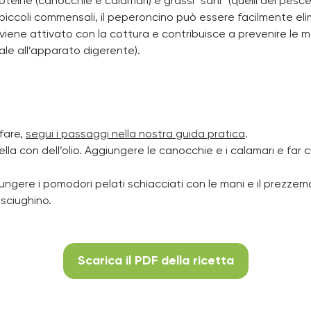
proteine (canocchie e calamari) e grassi “sani” (quelli del pesce 
i piccoli commensali, il peperoncino può essere facilmente eli
ene attivato con la cottura e contribuisce a prevenire le ma
ale all’apparato digerente).
 fare,
segui i passaggi nella nostra guida pratica
.
della con dell’olio. Aggiungere le canocchie e i calamari e far
ngere i pomodori pelati schiacciati con le mani e il prezzemo
asciughino.
Scarica il PDF della ricetta