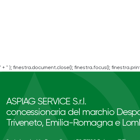
' + '' ); finestra.document.close(); finestra.focus(); finestra.print
ASPIAG SERVICE S.r.l.
concessionaria del marchio Despa
Triveneto, Emilia-Romagna e Lom