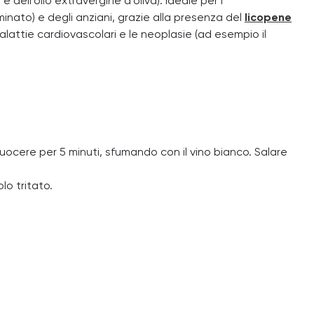
e dell’olio extravergine d’oliva). Ideale per l’
minato) e degli anziani, grazie alla presenza del
licopene
lattie cardiovascolari e le neoplasie (ad esempio il
 cuocere per 5 minuti, sfumando con il vino bianco. Salare
lo tritato.