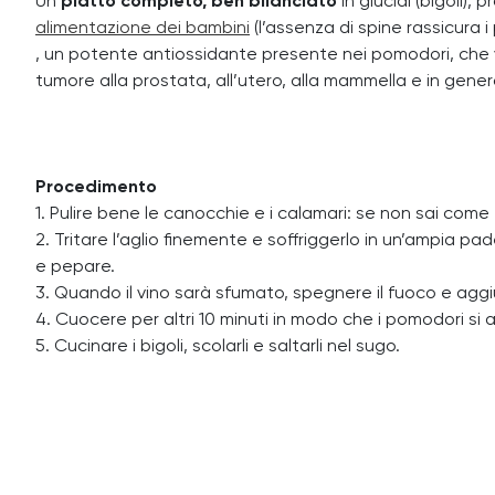
Un
piatto completo, ben bilanciato
in glucidi (bigoli), 
alimentazione dei bambini
(l’assenza di spine rassicura 
, un potente antiossidante presente nei pomodori, che vi
tumore alla prostata, all’utero, alla mammella e in gener
Procedimento
1. Pulire bene le canocchie e i calamari: se non sai come
2. Tritare l’aglio finemente e soffriggerlo in un’ampia pa
e pepare.
3. Quando il vino sarà sfumato, spegnere il fuoco e aggiu
4. Cuocere per altri 10 minuti in modo che i pomodori si 
5. Cucinare i bigoli, scolarli e saltarli nel sugo.