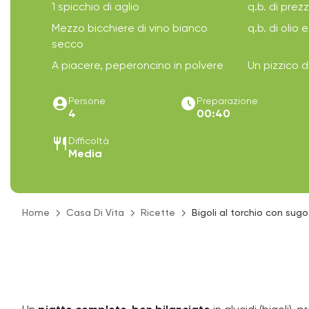
1 spicchio di aglio
q.b. di prez
Mezzo bicchiere di vino bianco
q.b. di olio 
secco
A piacere, peperoncino in polvere
Un pizzico d
account_circle
access_time_filled
Persone
Preparazione
4
00:40
restaurant
Difficoltà
Media
Home
Casa Di Vita
Ricette
Bigoli al torchio con sug