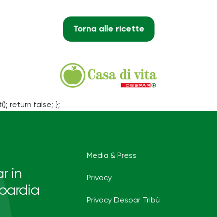
Torna alle ricette
(); return false; };
Media & Press
r in
Privacy
bardia
Privacy Despar Tribù