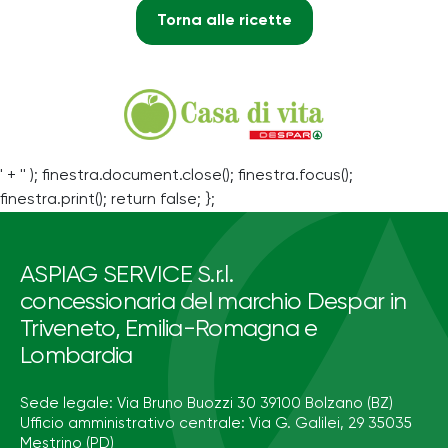
Torna alle ricette
' + '' ); finestra.document.close(); finestra.focus();
finestra.print(); return false; };
ASPIAG SERVICE S.r.l.
concessionaria del marchio Despar in
Triveneto, Emilia-Romagna e
Lombardia
Sede legale: Via Bruno Buozzi 30 39100 Bolzano (BZ)
Ufficio amministrativo centrale: Via G. Galilei, 29 35035
Mestrino (PD)