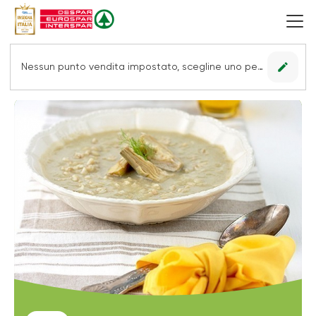
edit
Nessun punto vendita impostato, scegline uno per vedere le offerte.