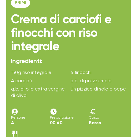
PRIMI
Crema di carciofi e
finocchi con riso
integrale
Ingredienti:
150g riso integrale
4 finocchi
4 carciofi
q.b. di prezzemolo
q.b. di olio extra vergine
Un pizzico di sale e pepe
di oliva
account_circle
access_time_filled
euro
Persone
Preparazione
Costo
4
00:40
Basso
restaurant