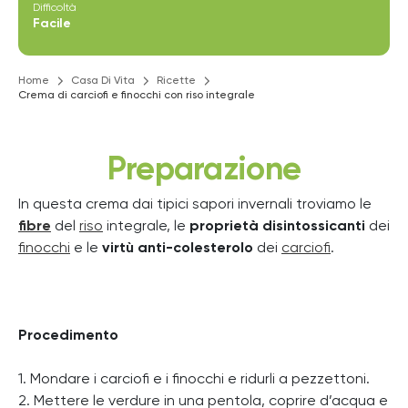
Difficoltà
Facile
Home
Casa Di Vita
Ricette
Crema di carciofi e finocchi con riso integrale
Preparazione
In questa crema dai tipici sapori invernali troviamo le
fibre
del
riso
integrale, le
proprietà disintossicanti
dei
finocchi
e le
virtù anti-colesterolo
dei
carciofi
.
Procedimento
1. Mondare i carciofi e i finocchi e ridurli a pezzettoni.
2. Mettere le verdure in una pentola, coprire d’acqua e