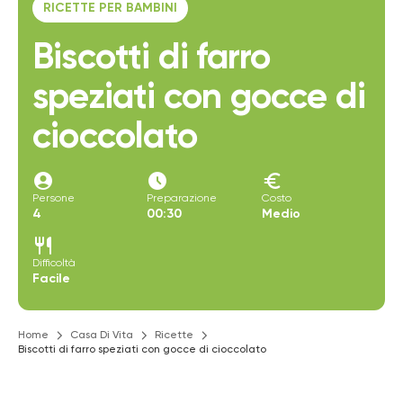
RICETTE PER BAMBINI
Biscotti di farro
speziati con gocce di
cioccolato
account_circle
access_time_filled
euro
Persone
Preparazione
Costo
4
00:30
Medio
restaurant
Difficoltà
Facile
Home
Casa Di Vita
Ricette
Biscotti di farro speziati con gocce di cioccolato