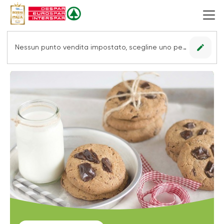
edit
Nessun punto vendita impostato, scegline uno per vedere le offerte.