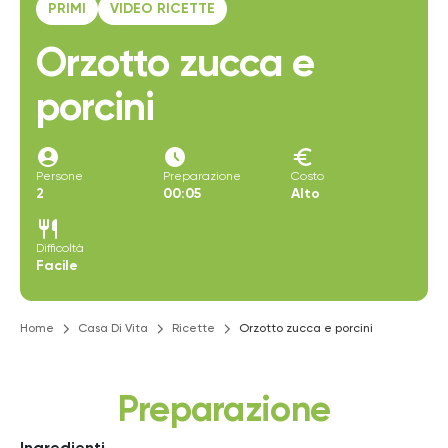
PRIMI
VIDEO RICETTE
Orzotto zucca e
porcini
account_circle
access_time_filled
euro
Persone
Preparazione
Costo
2
00:05
Alto
restaurant
Difficoltà
Facile
Home
Casa Di Vita
Ricette
Orzotto zucca e porcini
Preparazione