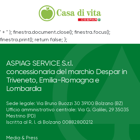
' + '' ); finestra.document.close(); finestra.focus();
finestra.print(); return false; };
ASPIAG SERVICE S.r.l.
concessionaria del marchio Despar in
Triveneto, Emilia-Romagna e
Lombardia
Sede legale: Via Bruno Buozzi 30 39100 Bolzano (BZ)
Ufficio amministrativo centrale: Via G. Galilei, 29 35035
Mestrino (PD)
Iscritta al R. I. di Bolzano 00882800212
Media & Press