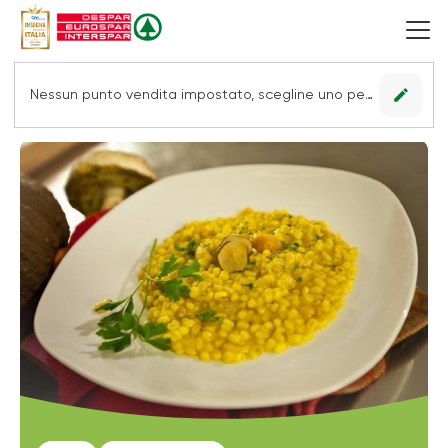
edit
Nessun punto vendita impostato, scegline uno per vedere le offerte.