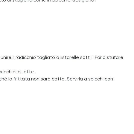
to di stagione come il
radicchio
trevigiano?
re il radicchio tagliato a listarelle sottili. Farlo stufare
ucchiai di latte.
é la frittata non sarà cotta. Servirla a spicchi con