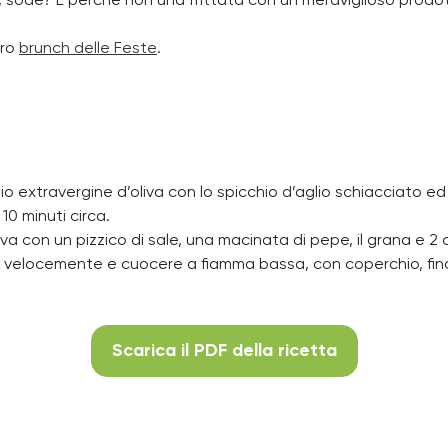
sode? E perché non una frittata con un meraviglioso prodot
tro
brunch delle Feste
.
 extravergine d’oliva con lo spicchio d’aglio schiacciato ed uni
0 minuti circa.
va con un pizzico di sale, una macinata di pepe, il grana e 2 c
re velocemente e cuocere a fiamma bassa, con coperchio, finch
Scarica il PDF della ricetta