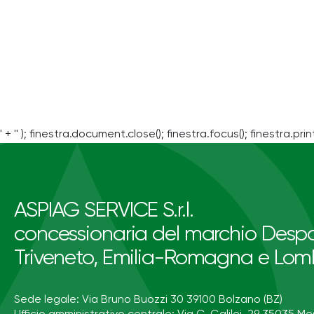
' + '' ); finestra.document.close(); finestra.focus(); finestra.print
ASPIAG SERVICE S.r.l.
concessionaria del marchio Despa
Triveneto, Emilia-Romagna e Lom
Sede legale: Via Bruno Buozzi 30 39100 Bolzano (BZ)