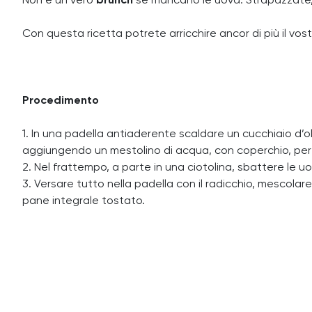
Non è un vero
brunch
se mancano le uova. Strapazzate, 
Con questa ricetta potrete arricchire ancor di più il vos
Procedimento
1. In una padella antiaderente scaldare un cucchiaio d’olio
aggiungendo un mestolino di acqua, con coperchio, per 1
2. Nel frattempo, a parte in una ciotolina, sbattere le uo
3. Versare tutto nella padella con il radicchio, mescola
pane integrale tostato.