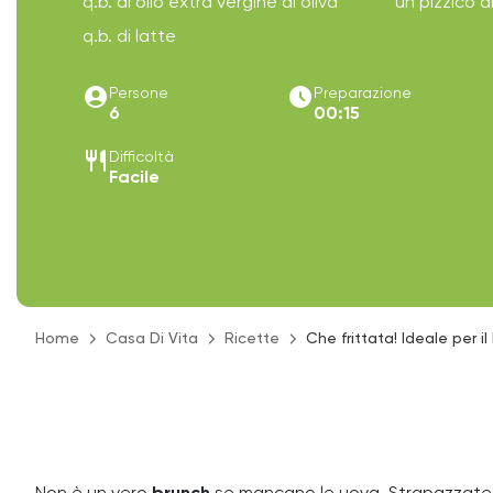
q.b. di olio extra vergine di oliva
un pizzico d
q.b. di latte
account_circle
access_time_filled
Persone
Preparazione
6
00:15
restaurant
Difficoltà
Facile
Home
Casa Di Vita
Ricette
Che frittata! Ideale per il