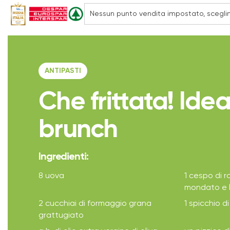
ANTIPASTI
Che frittata! Idea
brunch
Ingredienti:
8 uova
1 cespo di r
mondato e 
2 cucchiai di formaggio grana
1 spicchio di
grattugiato