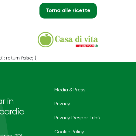
Torna alle ricette
(); return false; };
Media & Press
r in
Privacy
bardia
Privacy Despar Tribù
Cookie Policy