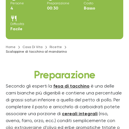
Persone
Preparazione
Costo
4
00:30
Basso
restaurant
Difficoltà
Facile
Home
Casa Di Vita
Ricette
Scaloppine di tacchino al mandarino
Preparazione
Secondo gli esperti la
fesa di tacchino
è una delle
carni bianche più digeribili e contiene una percentuale
di grassi saturi inferiore a quella del petto di pollo. Per
completare il pasto e arricchirlo di carboidrati potete
associare una porzione di
cereali integrali
(riso,
avena, farro, orzo, ecc.) conditi semplicemente con
olio extravergine d’oliva
ed erbe aromatiche tritate o