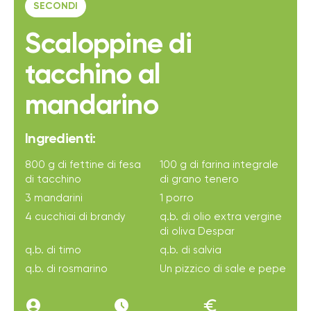
SECONDI
Scaloppine di
tacchino al
mandarino
Ingredienti:
800 g di fettine di fesa
100 g di farina integrale
di tacchino
di grano tenero
3 mandarini
1 porro
4 cucchiai di brandy
q.b. di olio extra vergine
di oliva Despar
q.b. di timo
q.b. di salvia
q.b. di rosmarino
Un pizzico di sale e pepe
account_circle
access_time_filled
euro