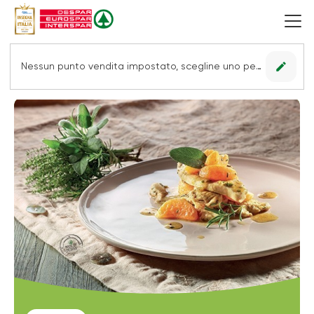
edit
Nessun punto vendita impostato, scegline uno per vedere le offerte.