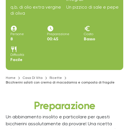
q.b. di olio extra vergine
Un pizzico di sale e pepe
di oliva
account_circle
access_time_filled
euro
Persone
Preparazione
Costo
8
00:45
Basso
restaurant
Difficoltà
Facile
Home
Casa Di Vita
Ricette
Bicchierini salati con crema di macadamia e composta di fragole
Preparazione
Un abbinamento insolito e particolare per questi
bicchierini assolutamente da provare! Una ricetta