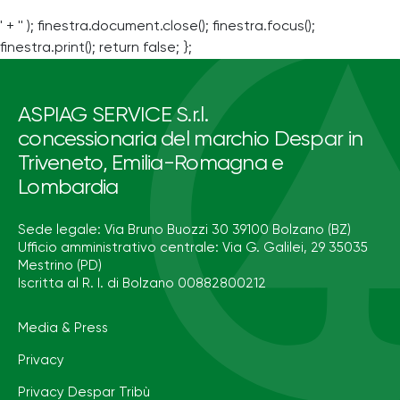
' + '' ); finestra.document.close(); finestra.focus();
finestra.print(); return false; };
ASPIAG SERVICE S.r.l.
concessionaria del marchio Despar in
Triveneto, Emilia-Romagna e
Lombardia
Sede legale: Via Bruno Buozzi 30 39100 Bolzano (BZ)
Ufficio amministrativo centrale: Via G. Galilei, 29 35035
Mestrino (PD)
Iscritta al R. I. di Bolzano 00882800212
Media & Press
Privacy
Privacy Despar Tribù