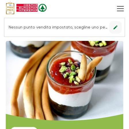
edit
Nessun punto vendita impostato, scegline uno per vedere le offerte.