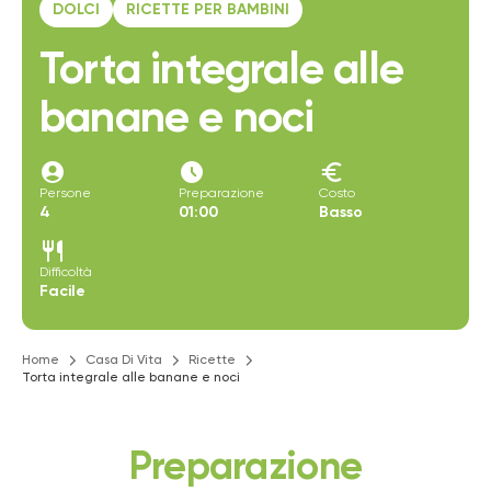
DOLCI
RICETTE PER BAMBINI
Torta integrale alle
banane e noci
account_circle
access_time_filled
euro
Persone
Preparazione
Costo
4
01:00
Basso
restaurant
Difficoltà
Facile
Home
Casa Di Vita
Ricette
Torta integrale alle banane e noci
Preparazione