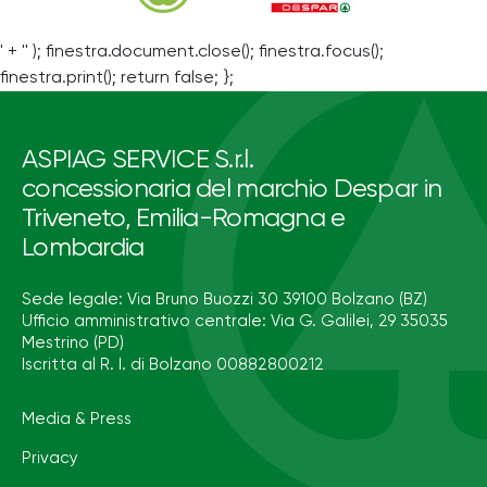
' + '' ); finestra.document.close(); finestra.focus();
finestra.print(); return false; };
ASPIAG SERVICE S.r.l.
concessionaria del marchio Despar in
Triveneto, Emilia-Romagna e
Lombardia
Sede legale: Via Bruno Buozzi 30 39100 Bolzano (BZ)
Ufficio amministrativo centrale: Via G. Galilei, 29 35035
Mestrino (PD)
Iscritta al R. I. di Bolzano 00882800212
Media & Press
Privacy