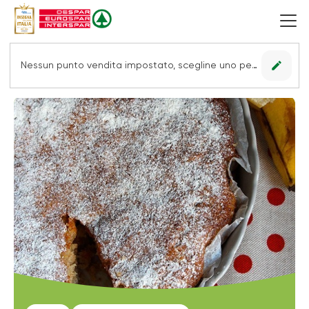
edit
Nessun punto vendita impostato, scegline uno per vedere le offerte.