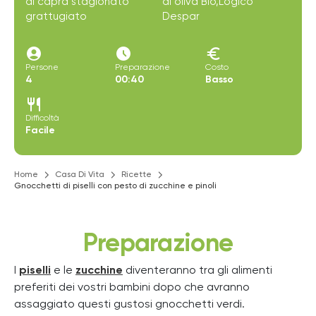
di capra stagionato
di oliva Bio,Logico
grattugiato
Despar
account_circle
access_time_filled
euro
Persone
Preparazione
Costo
4
00:40
Basso
restaurant
Difficoltà
Facile
Home
Casa Di Vita
Ricette
Gnocchetti di piselli con pesto di zucchine e pinoli
Preparazione
I
piselli
e le
zucchine
diventeranno tra gli alimenti
preferiti dei vostri bambini dopo che avranno
assaggiato questi gustosi gnocchetti verdi.