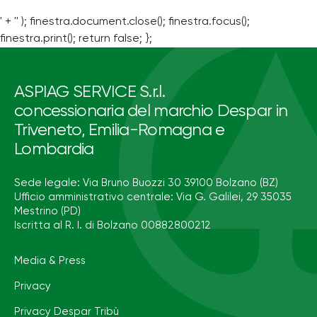
' + '' ); finestra.document.close(); finestra.focus();
finestra.print(); return false; };
ASPIAG SERVICE S.r.l.
concessionaria del marchio Despar in
Triveneto, Emilia-Romagna e
Lombardia
Sede legale: Via Bruno Buozzi 30 39100 Bolzano (BZ)
Ufficio amministrativo centrale: Via G. Galilei, 29 35035
Mestrino (PD)
Iscritta al R. I. di Bolzano 00882800212
Media & Press
Privacy
Privacy Despar Tribù