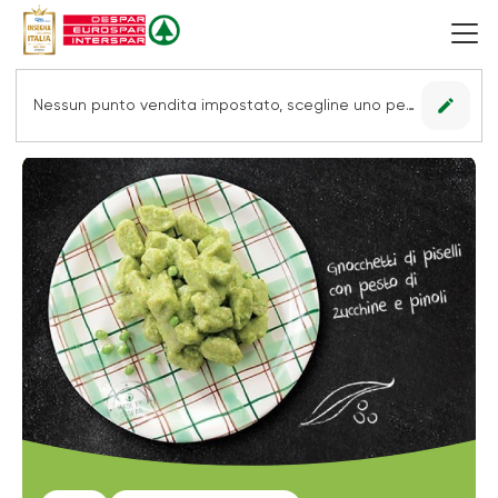
edit
Nessun punto vendita impostato, scegline uno per vedere le offerte.