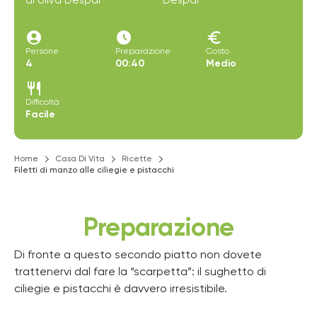
di oliva Despar
Despar
account_circle
access_time_filled
euro
Persone
Preparazione
Costo
4
00:40
Medio
restaurant
Difficoltà
Facile
Home
Casa Di Vita
Ricette
Filetti di manzo alle ciliegie e pistacchi
Preparazione
Di fronte a questo secondo piatto non dovete
trattenervi dal fare la “scarpetta”: il sughetto di
ciliegie e pistacchi è davvero irresistibile.