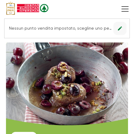
edit
Nessun punto vendita impostato, scegline uno per vedere le offerte.