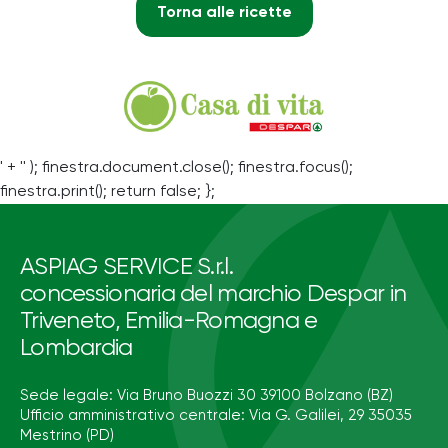
Torna alle ricette
' + '' ); finestra.document.close(); finestra.focus();
finestra.print(); return false; };
ASPIAG SERVICE S.r.l.
concessionaria del marchio Despar in
Triveneto, Emilia-Romagna e
Lombardia
Sede legale: Via Bruno Buozzi 30 39100 Bolzano (BZ)
Ufficio amministrativo centrale: Via G. Galilei, 29 35035
Mestrino (PD)