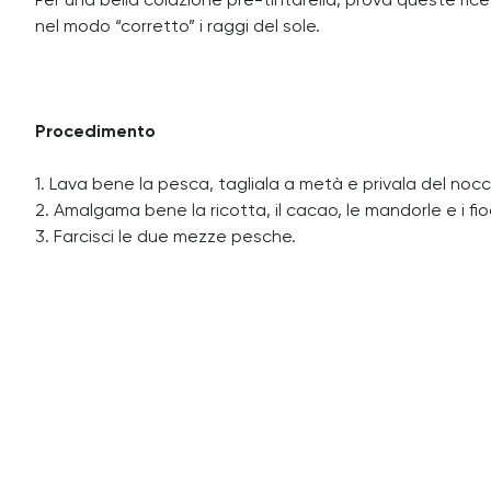
Per una bella colazione pre-tintarella, prova queste rice
nel modo “corretto” i raggi del sole.
Procedimento
1. Lava bene la pesca, tagliala a metà e privala del nocc
2. Amalgama bene la ricotta, il cacao, le mandorle e i fioc
3. Farcisci le due mezze pesche.