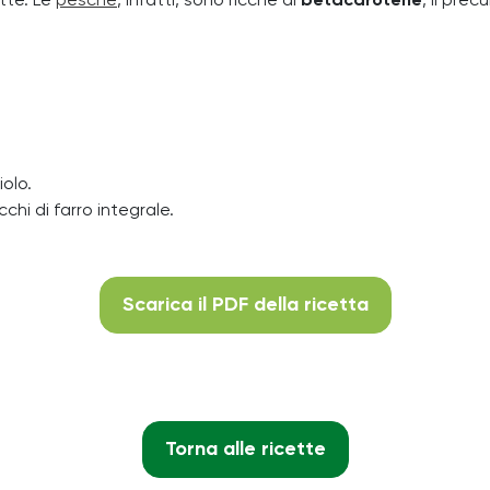
tte. Le
pesche
, infatti, sono ricche di
betacarotene
, il pre
iolo.
chi di farro integrale.
Scarica il PDF della ricetta
Torna alle ricette