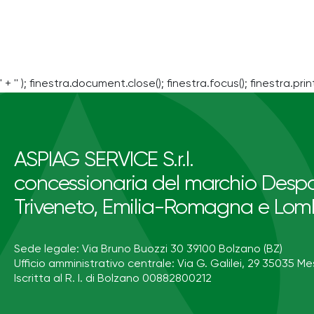
' + '' ); finestra.document.close(); finestra.focus(); finestra.print
ASPIAG SERVICE S.r.l.
concessionaria del marchio Despa
Triveneto, Emilia-Romagna e Lom
Sede legale: Via Bruno Buozzi 30 39100 Bolzano (BZ)
Ufficio amministrativo centrale: Via G. Galilei, 29 35035 Me
Iscritta al R. I. di Bolzano 00882800212