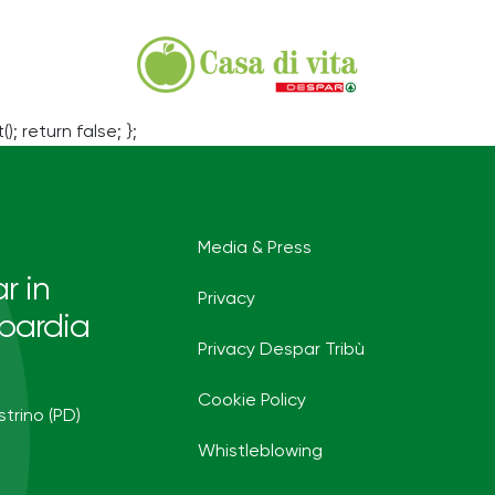
(); return false; };
Media & Press
r in
Privacy
bardia
Privacy Despar Tribù
Cookie Policy
strino (PD)
Whistleblowing