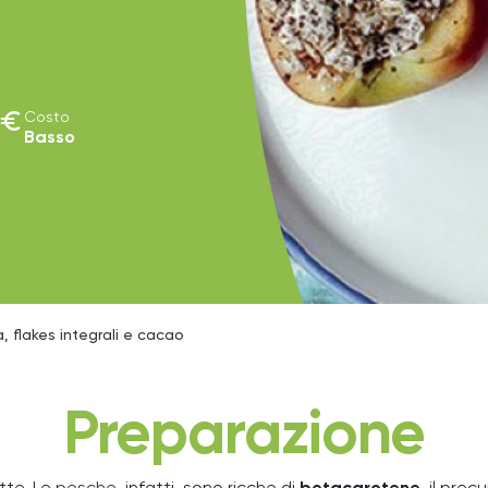
euro
Costo
Basso
, flakes integrali e cacao
Preparazione