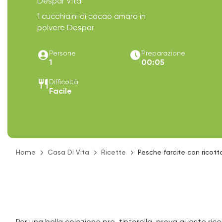
Despar Vital
1 cucchiaini di cacao amaro in
polvere Despar
account_circle
access_time_filled
Persone
Preparazione
1
00:05
restaurant
Difficoltà
Facile
Home
Casa Di Vita
Ricette
Pesche farcite con ricotta