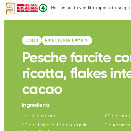
DOLCI
RICETTE PER BAMBINI
Pesche farcite c
ricotta, flakes int
cacao
Ingredienti:
1 pesca matura
50 g di rico
30 g di flakes di farro integrali
2 cucchiaini