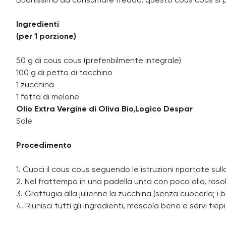
Buonissimo da consumare freddo, questo cous cous si pu
Ingredienti
(per 1 porzione)
50 g di cous cous (preferibilmente integrale)
100 g di petto di tacchino
1 zucchina
1 fetta di melone
Olio Extra Vergine di Oliva Bio,Logico Despar
Sale
Procedimento
1. Cuoci il cous cous seguendo le istruzioni riportate sul
2. Nel frattempo in una padella unta con poco olio, rosola 
3. Grattugia alla julienne la zucchina (senza cuocerla; i
4. Riunisci tutti gli ingredienti, mescola bene e servi tiep