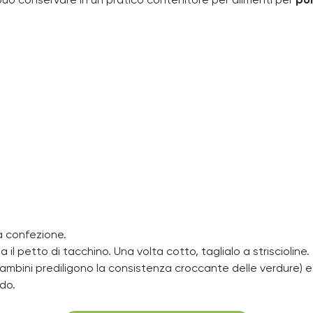
ò conservare in un pratico contenitore per alimenti per
por
la confezione.
il petto di tacchino. Una volta cotto, taglialo a striscioline.
 bambini prediligono la consistenza croccante delle verdure) e 
ido.