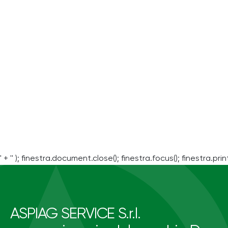
' + '' ); finestra.document.close(); finestra.focus(); finestra.print
ASPIAG SERVICE S.r.l.