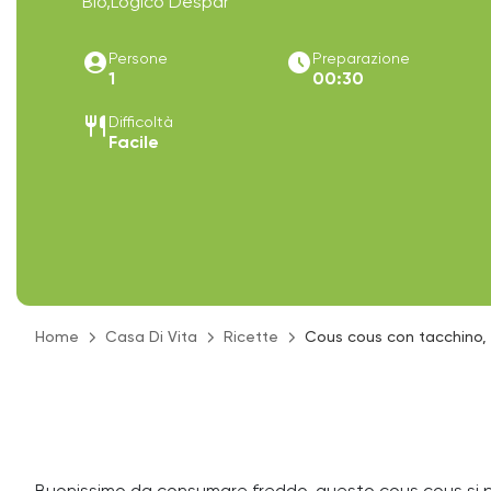
Bio,Logico Despar
account_circle
access_time_filled
Persone
Preparazione
1
00:30
restaurant
Difficoltà
Facile
Home
Casa Di Vita
Ricette
Cous cous con tacchino,