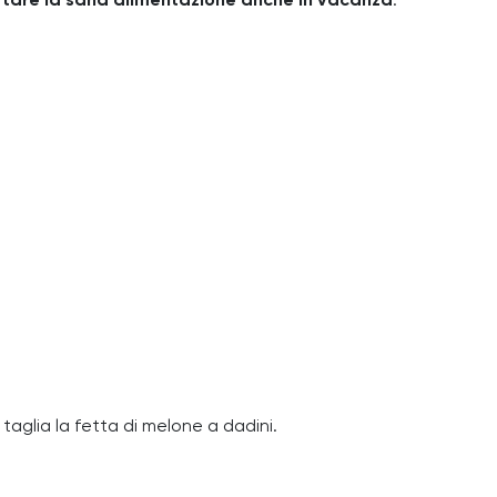
tare la sana alimentazione anche in vacanza
.
taglia la fetta di melone a dadini.