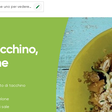
edit
Nessun punto vendita impostato, scegline uno per vedere le offerte.
cchino,
ne
to di tacchino
elone
i sale