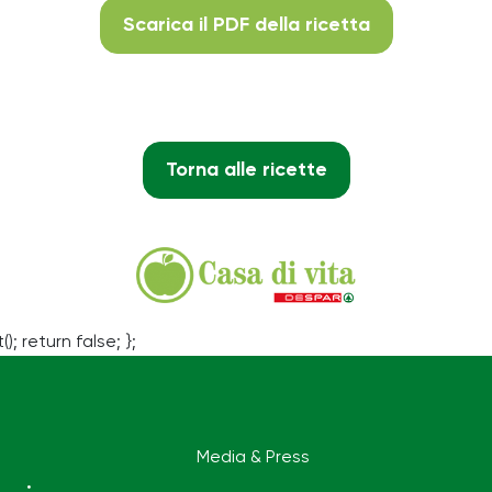
Scarica il PDF della ricetta
Torna alle ricette
(); return false; };
Media & Press