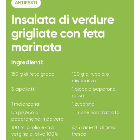
ANTIPASTI
Insalata di verdure
grigliate con feta
marinata
Ingredienti:
150 g di feta greca
100 g di rucola o
misticanza
3 cipollotti
1 piccolo peperone
rosso
1 melanzana
1 zucchina
Un pizzico di
1 limone non trattato
peperoncino in polvere
100 ml di olio extra
4/5 rametti di timo
vergine di oliva 100%
fresco