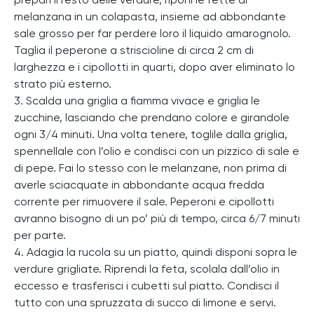
prepari il resto delle verdure, riponi le fette di
melanzana in un colapasta, insieme ad abbondante
sale grosso per far perdere loro il liquido amarognolo.
Taglia il peperone a striscioline di circa 2 cm di
larghezza e i cipollotti in quarti, dopo aver eliminato lo
strato più esterno.
3. Scalda una griglia a fiamma vivace e griglia le
zucchine, lasciando che prendano colore e girandole
ogni 3/4 minuti. Una volta tenere, toglile dalla griglia,
spennellale con l’olio e condisci con un pizzico di sale e
di pepe. Fai lo stesso con le melanzane, non prima di
averle sciacquate in abbondante acqua fredda
corrente per rimuovere il sale. Peperoni e cipollotti
avranno bisogno di un po’ più di tempo, circa 6/7 minuti
per parte.
4. Adagia la rucola su un piatto, quindi disponi sopra le
verdure grigliate. Riprendi la feta, scolala dall’olio in
eccesso e trasferisci i cubetti sul piatto. Condisci il
tutto con una spruzzata di succo di limone e servi.