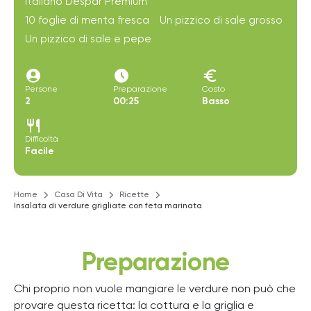
italiano Despar Premium
10 foglie di menta fresca
Un pizzico di sale grosso
Un pizzico di sale e pepe
account_circle
access_time_filled
euro
Persone
Preparazione
Costo
2
00:25
Basso
restaurant
Difficoltà
Facile
Home
Casa Di Vita
Ricette
Insalata di verdure grigliate con feta marinata
Preparazione
Chi proprio non vuole mangiare le verdure non può che
provare questa ricetta: la cottura e la griglia e