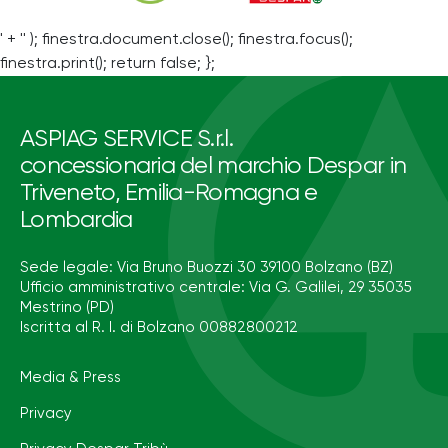
' + '' ); finestra.document.close(); finestra.focus();
finestra.print(); return false; };
ASPIAG SERVICE S.r.l.
concessionaria del marchio Despar in
Triveneto, Emilia-Romagna e
Lombardia
Sede legale: Via Bruno Buozzi 30 39100 Bolzano (BZ)
Ufficio amministrativo centrale: Via G. Galilei, 29 35035
Mestrino (PD)
Iscritta al R. I. di Bolzano 00882800212
Media & Press
Privacy