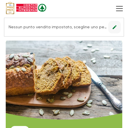
edit
Nessun punto vendita impostato, scegline uno per vedere le offerte.