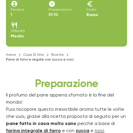
account_circle
access_time_filled
euro
Persone
Preparazione
Costo
1
01:10
Basso
restaurant
Difficoltà
Media
Home
Casa Di Vita
Ricette
Pane di farro e segale con zucca e noci
Preparazione
Il profumo del pane appena sfornato è la fine del
mondo!
Puoi riscoprire questo irresistibile aroma tutte le volte
che vuoi, grazie alla ricetta proposta di seguito per un
pane fatto in casa molto sano
perché a base di
farina integrale di farro
e con
zucca
e
noci
.