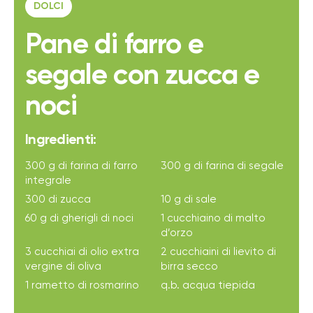
DOLCI
Pane di farro e
segale con zucca e
noci
Ingredienti:
300 g di farina di farro
300 g di farina di segale
integrale
300 di zucca
10 g di sale
60 g di gherigli di noci
1 cucchiaino di malto
d’orzo
3 cucchiai di olio extra
2 cucchiaini di lievito di
vergine di oliva
birra secco
1 rametto di rosmarino
q.b. acqua tiepida