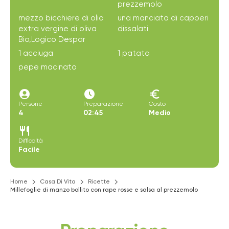
prezzemolo
mezzo bicchiere di olio
una manciata di capperi
extra vergine di oliva
dissalati
Bio,Logico Despar
1 acciuga
1 patata
pepe macinato
account_circle
access_time_filled
euro
Persone
Preparazione
Costo
4
02:45
Medio
restaurant
Difficoltà
Facile
Home
Casa Di Vita
Ricette
Millefoglie di manzo bollito con rape rosse e salsa al prezzemolo