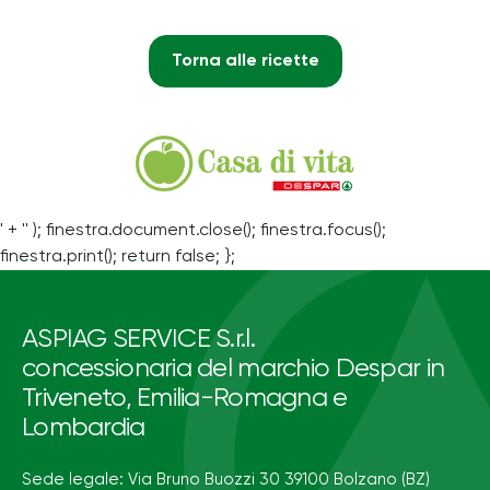
Torna alle ricette
' + '' ); finestra.document.close(); finestra.focus();
finestra.print(); return false; };
ASPIAG SERVICE S.r.l.
concessionaria del marchio Despar in
Triveneto, Emilia-Romagna e
Lombardia
Sede legale: Via Bruno Buozzi 30 39100 Bolzano (BZ)