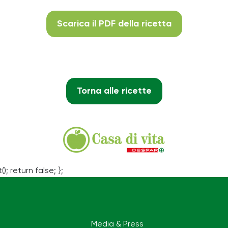
Scarica il PDF della ricetta
Torna alle ricette
(); return false; };
Media & Press