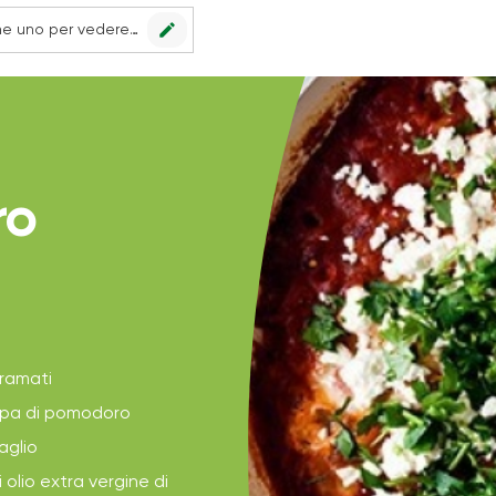
edit
Nessun punto vendita impostato, scegline uno per vedere le offerte.
ro
ramati
lpa di pomodoro
aglio
i olio extra vergine di