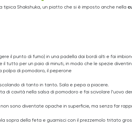
 la tipica Shakshuka, un piatto che si è imposto anche nella
c
re il punto di fumo) in una padella dai bordi alti e fai imbiondi
re il tutto per un paio di minuti, in modo che le spezie diventin
 la polpa di pomodoro, il peperone
escolando di tanto in tanto. Sala e pepa a piacere.
ta di cavità nella salsa di pomodoro e fai scivolare l’uovo de
 non sono diventate opache in superficie, ma senza far rappr
iola sopra della feta e guarnisci con il prezzemolo tritato g