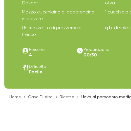
Despar
oliva
Mezzo cucchiaino di peperoncino
1 cucchiaio 
in polvere
Un mazzetto di prezzemolo
q.b. di sale
fresco
account_circle
access_time_filled
Persone
Preparazione
4
00:30
restaurant
Difficoltà
Facile
Home
Casa Di Vita
Ricette
Uova al pomodoro medior