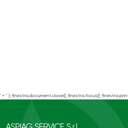
' + '' ); finestra.document.close(); finestra.focus(); finestra.print
ASPIAG SERVICE S.r.l.