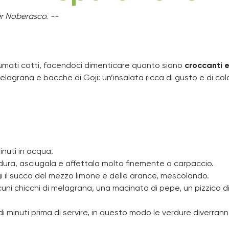
per Noberasco. --
ati cotti, facendoci dimenticare quanto siano
croccanti e
melagrana e bacche di Goji: un’insalata ricca di gusto e di col
inuti in acqua.
dura, asciugala e affettala molto finemente a carpaccio.
gi il succo del mezzo limone e delle arance, mescolando.
uni chicchi di melagrana, una macinata di pepe, un pizzico di 
 minuti prima di servire, in questo modo le verdure diverrann