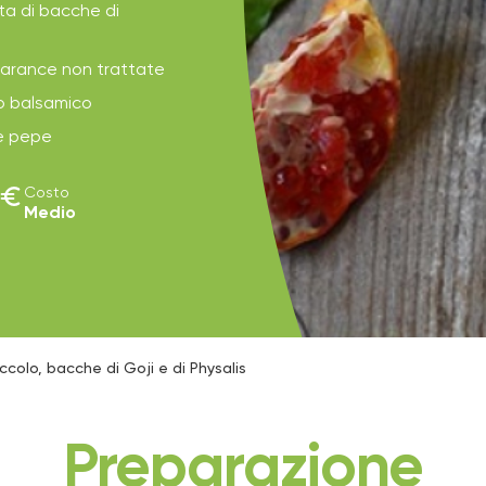
a di bacche di
2 arance non trattate
to balsamico
 e pepe
euro
Costo
Medio
occolo, bacche di Goji e di Physalis
Preparazione