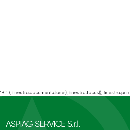
' + '' ); finestra.document.close(); finestra.focus(); finestra.print
ASPIAG SERVICE S.r.l.