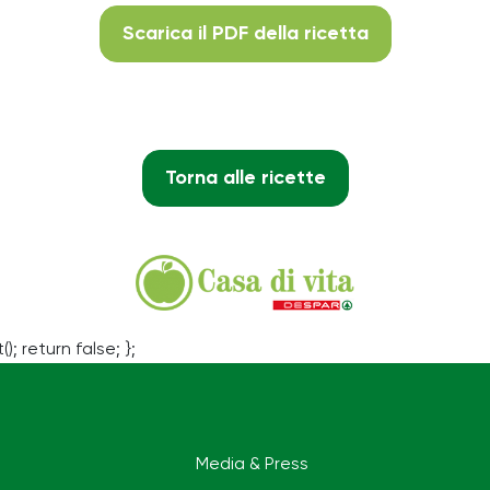
Scarica il PDF della ricetta
Torna alle ricette
(); return false; };
Media & Press