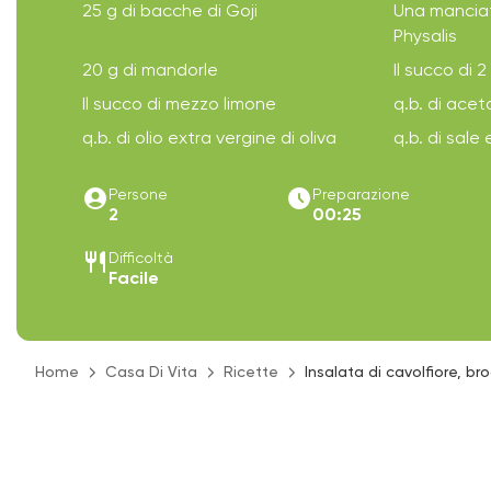
25 g di bacche di Goji
Una manciat
Physalis
20 g di mandorle
Il succo di 
Il succo di mezzo limone
q.b. di ace
q.b. di olio extra vergine di oliva
q.b. di sale
account_circle
access_time_filled
Persone
Preparazione
2
00:25
restaurant
Difficoltà
Facile
Home
Casa Di Vita
Ricette
Insalata di cavolfiore, br