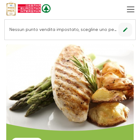
edit
Nessun punto vendita impostato, scegline uno per vedere le offerte.