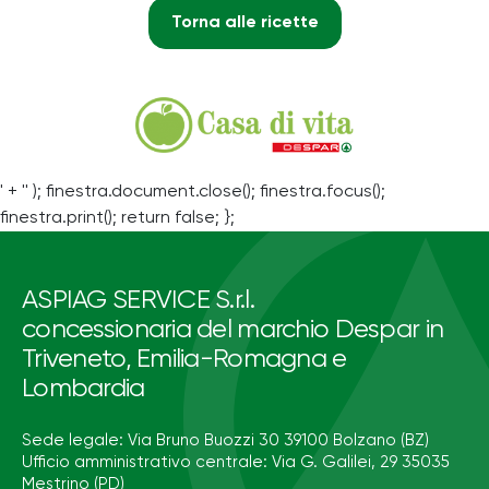
Torna alle ricette
' + '' ); finestra.document.close(); finestra.focus();
finestra.print(); return false; };
ASPIAG SERVICE S.r.l.
concessionaria del marchio Despar in
Triveneto, Emilia-Romagna e
Lombardia
Sede legale: Via Bruno Buozzi 30 39100 Bolzano (BZ)
Ufficio amministrativo centrale: Via G. Galilei, 29 35035
Mestrino (PD)