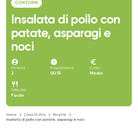
CONTORNI
Insalata di pollo con
patate, asparagi e
noci
account_circle
access_time_filled
euro
Persone
Preparazione
Costo
2
00:15
Medio
restaurant
Difficoltà
Facile
Home
Casa Di Vita
Ricette
Insalata di pollo con patate, asparagi e noci